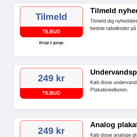
Tilmeld nyhe
Tilmeld
Tilmeld dig nyhedsbrev
bedste rabatkoder på 
TILBUD
Brugt 2 gange
Undervandspla
249 kr
Køb disse undervands
Plakatsnedkeren.
TILBUD
Analog plakat
249 kr
Køb disse analoge pla