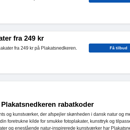
er fra 249 kr
kater fra 249 kr på Plakatsnedkeren.
Få tilbud
 Plakatsnedkeren rabatkoder
rints og kunstværker, der afspejler skønheden i dansk natur og m
 din foretrukne kilde for smukke fotoplakater, kunsttryk og tilpass
akater og enestående natur-inspirerede kunstværker har Plakats