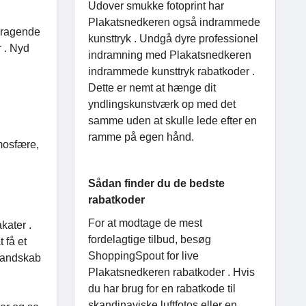
Udover smukke fotoprint har
Plakatsnedkeren også indrammede
emragende
kunsttryk . Undgå dyre professionel
r . Nyd
indramning med Plakatsnedkeren
indrammede kunsttryk rabatkoder .
Dette er nemt at hænge dit
yndlingskunstværk op med det
samme uden at skulle lede efter en
ramme på egen hånd.
mosfære,
Sådan finder du de bedste
rabatkoder
For at modtage de mest
kater .
fordelagtige tilbud, besøg
 få et
ShoppingSpout for live
 landskab
Plakatsnedkeren rabatkoder . Hvis
du har brug for en rabatkode til
skandinaviske luftfotos eller en