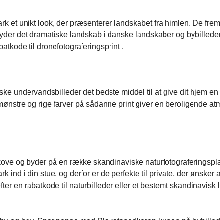
rk et unikt look, der præsenterer landskabet fra himlen. De fr
r nyder det dramatiske landskab i danske landskaber og bybillede
atkode til dronefotograferingsprint .
ke undervandsbilleder det bedste middel til at give dit hjem en
nstre og rige farver på sådanne print giver en beroligende at
skove og byder på en række skandinaviske naturfotograferingspla
 ind i din stue, og derfor er de perfekte til private, der ønsker at
efter en rabatkode til naturbilleder eller et bestemt skandinavisk