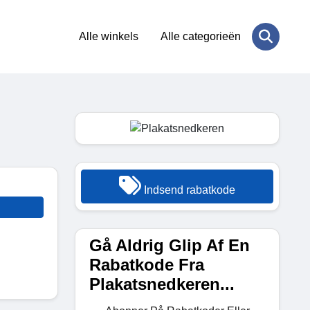
Alle winkels
Alle categorieën
Indsend rabatkode
Gå Aldrig Glip Af En
Rabatkode Fra
Plakatsnedkeren...