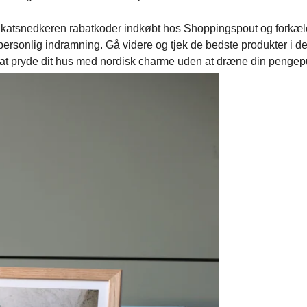
Plakatsnedkeren rabatkoder indkøbt hos Shoppingspout og forkæl
personlig indramning. Gå videre og tjek de bedste produkter i d
il at pryde dit hus med nordisk charme uden at dræne din penge