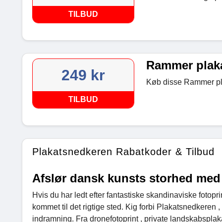
TILBUD
Rammer plakat
249 kr
Køb disse Rammer pla
TILBUD
Plakatsnedkeren Rabatkoder & Tilbud
Afslør dansk kunsts storhed med
Hvis du har ledt efter fantastiske skandinaviske fotop
kommet til det rigtige sted. Kig forbi Plakatsnedkeren ,
indramning. Fra dronefotoprint , private landskabspl