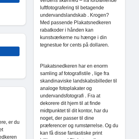
verdens skønhed – fra forbløffende
luftfotografering til betagende
undervandslandskab . Krogen?
Med passende Plakatsnedkeren
rabatkoder i hånden kan
kunstværkerne nu hænge i din
tegnestue for cents på dollaren.
Plakatsnedkeren har en enorm
samling af fotografistile , lige fra
skandinaviske landskabsbilleder til
analoge fotoplakater og
undervandsfotografi . Fra at
dekorere dit hjem til at finde
midtpunktet til dit kontor, har du
noget, der passer til dine
ere, er du
præferencer og rumstørrelse. Og du
et
kan få disse fantastiske print
nedkeren