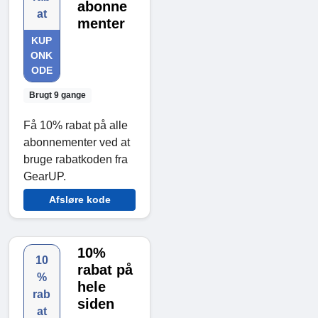
abonne
at
menter
KUP
ONK
ODE
Brugt 9 gange
Få 10% rabat på alle
abonnementer ved at
bruge rabatkoden fra
GearUP.
Afsløre kode
10%
10
rabat på
%
hele
rab
siden
at