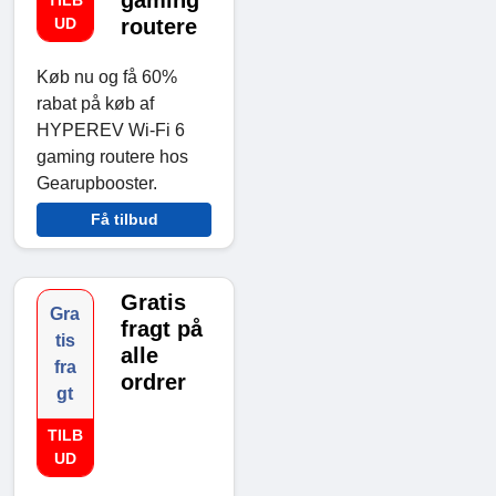
UD
routere
Køb nu og få 60%
rabat på køb af
HYPEREV Wi-Fi 6
gaming routere hos
Gearupbooster.
Få tilbud
Gratis
Gra
fragt på
tis
alle
fra
ordrer
gt
TILB
UD