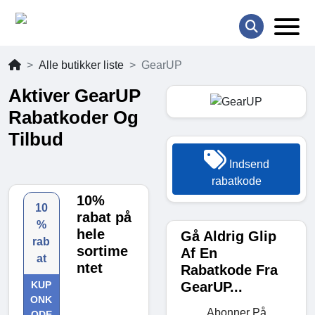
Alle butikker liste
GearUP
Aktiver GearUP
Rabatkoder Og
Tilbud
Indsend
rabatkode
10%
10
rabat på
%
hele
Gå Aldrig Glip
rab
sortime
Af En
at
ntet
Rabatkode Fra
GearUP...
KUP
ONK
Abonner På
ODE