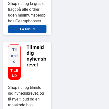
Shop nu, og få gratis
fragt på alle ordrer
uden minimumsbeløb
hos Gearupbooster.
Få tilbud
Tilmeld
Til
dig
mel
nyhedsb
d
revet
TILB
UD
Shop nu, og tilmeld
dig nyhedsbrevet, og
få nye tilbud og en
rabatkode hos