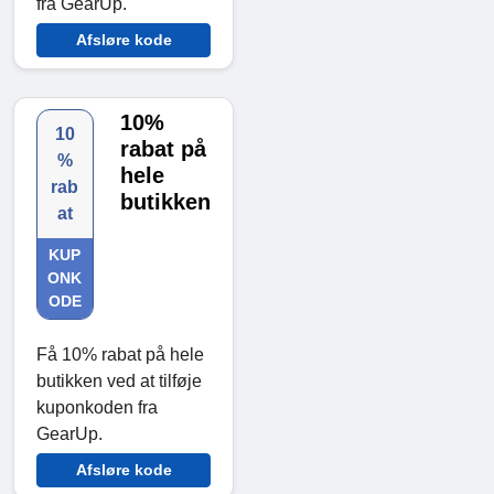
fra GearUp.
Afsløre kode
10%
10
rabat på
%
hele
rab
butikken
at
KUP
ONK
ODE
Få 10% rabat på hele
butikken ved at tilføje
kuponkoden fra
GearUp.
Afsløre kode