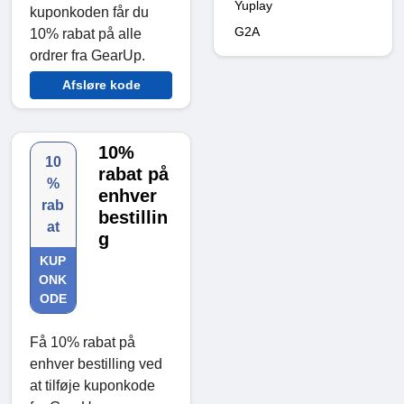
Yuplay
kuponkoden får du
G2A
10% rabat på alle
ordrer fra GearUp.
Afsløre kode
10%
10
rabat på
%
enhver
rab
bestillin
at
g
KUP
ONK
ODE
Få 10% rabat på
enhver bestilling ved
at tilføje kuponkode