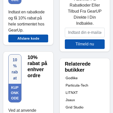
Rabatkoder Eller
Tilbud Fra GearUP
Indtast en rabatkode
Direkte I Din
og få 10% rabat på
Indbakke.
hele sortimentet hos
GearUp.
Afsløre kode
Tilmeld nu
10%
10
rabat på
Relaterede
%
enhver
butikker
rab
ordre
Godlike
at
Particula-Tech
KUP
LITNXT
ONK
ODE
Jsaux
Grid Studio
Ved at anvende