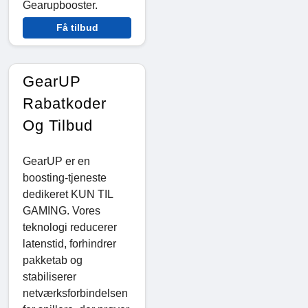
Gearupbooster.
Få tilbud
GearUP
Rabatkoder
Og Tilbud
GearUP er en
boosting-tjeneste
dedikeret KUN TIL
GAMING. Vores
teknologi reducerer
latenstid, forhindrer
pakketab og
stabiliserer
netværksforbindelsen