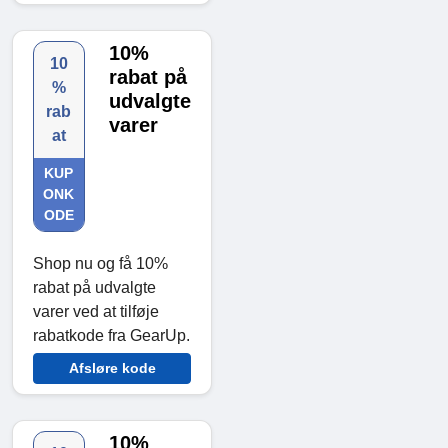
10%
10
rabat på
%
udvalgte
rab
varer
at
KUP
ONK
ODE
Shop nu og få 10%
rabat på udvalgte
varer ved at tilføje
rabatkode fra GearUp.
Afsløre kode
10%