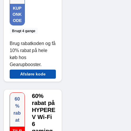
KUP
ONK
ODE
Brugt 4 gange
Brug rabatkoden og få
10% rabat på hele
køb hos
Gearupbooster.
Afsløre kode
60%
60
rabat på
%
HYPERE
rab
V Wi-Fi
at
6
gaming
TILB