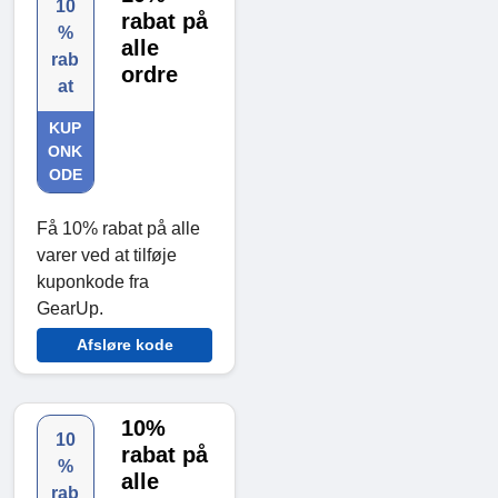
10
rabat på
%
alle
rab
ordre
at
KUP
ONK
ODE
Få 10% rabat på alle
varer ved at tilføje
kuponkode fra
GearUp.
Afsløre kode
10%
10
rabat på
%
alle
rab