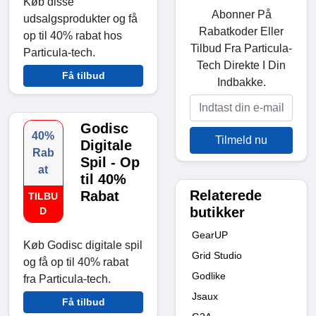
Køb disse
Abonner På
udsalgsprodukter og få
Rabatkoder Eller
op til 40% rabat hos
Tilbud Fra Particula-
Particula-tech.
Tech Direkte I Din
Få tilbud
Indbakke.
Godisc
40%
Tilmeld nu
Digitale
Rab
Spil - Op
at
til 40%
Relaterede
Rabat
TILBU
butikker
D
GearUP
Køb Godisc digitale spil
Grid Studio
og få op til 40% rabat
Godlike
fra Particula-tech.
Jsaux
Få tilbud