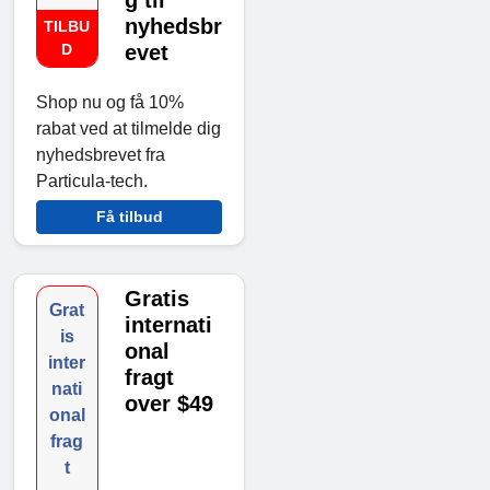
g til
nyhedsbr
TILBU
D
evet
Shop nu og få 10%
rabat ved at tilmelde dig
nyhedsbrevet fra
Particula-tech.
Få tilbud
Gratis
Grat
internati
is
onal
inter
fragt
nati
over $49
onal
frag
t