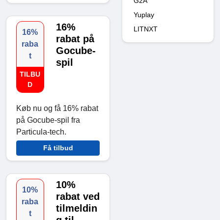
G2A
Yuplay
16%
LITNXT
16%
rabat på
raba
Gocube-
t
spil
TILBU
D
Køb nu og få 16% rabat
på Gocube-spil fra
Particula-tech.
Få tilbud
10%
10%
rabat ved
raba
tilmeldin
t