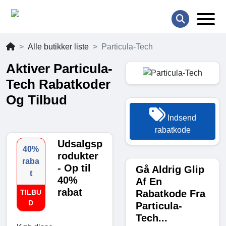
Alle butikker liste
Particula-Tech
Aktiver Particula-
Tech Rabatkoder
Og Tilbud
Indsend
rabatkode
Udsalgsp
40%
rodukter
raba
- Op til
Gå Aldrig Glip
t
40%
Af En
rabat
Rabatkode Fra
TILBU
D
Particula-
Tech...