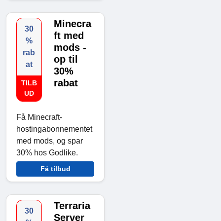
Minecra
30
ft med
%
mods -
rab
op til
at
30%
rabat
TILB
UD
Få Minecraft-
hostingabonnementet
med mods, og spar
30% hos Godlike.
Få tilbud
Terraria
30
Server