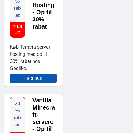
%
Hosting
rab
- Op til
at
30%
rabat
TILB
UD
Køb Terraria server
hosting med op til
30% rabat hos
Godlike.
Få tilbud
Vanilla
20
Minecra
%
ft-
rab
servere
at
- Op til