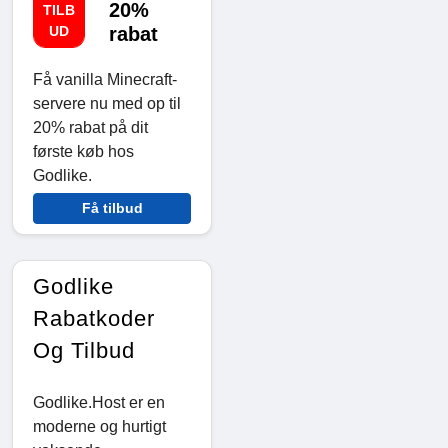
20%
TILB
UD
rabat
Få vanilla Minecraft-
servere nu med op til
20% rabat på dit
første køb hos
Godlike.
Få tilbud
Godlike
Rabatkoder
Og Tilbud
Godlike.Host er en
moderne og hurtigt