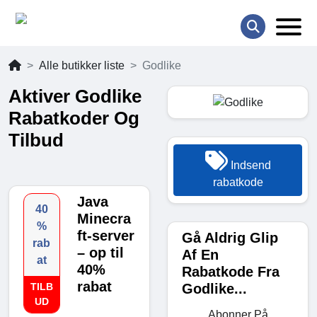
Alle butikker liste
Godlike
Aktiver Godlike
Rabatkoder Og
Tilbud
Indsend
rabatkode
Java
40
Minecra
%
ft-server
Gå Aldrig Glip
rab
– op til
Af En
at
40%
Rabatkode Fra
rabat
Godlike...
TILB
UD
Abonner På