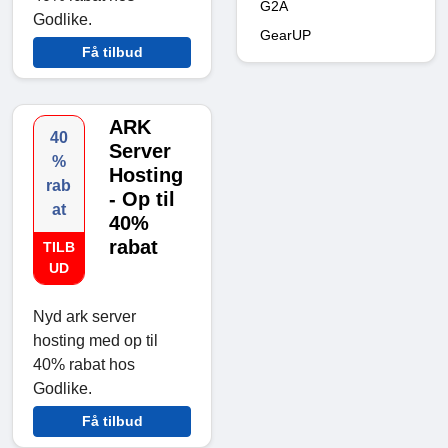
G2A
Godlike.
GearUP
Få tilbud
ARK
40
Server
%
Hosting
rab
- Op til
at
40%
rabat
TILB
UD
Nyd ark server
hosting med op til
40% rabat hos
Godlike.
Få tilbud