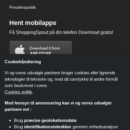
Privatlivspolitik
Hent mobilapps
Få ShoppingSpout på din telefon Download gratis!
Cookiehåndtering
Vi og vores udvalgte partnere bruger cookies eller lignende
teknologier til tekniske og, med dit samtykke til andre formål
som beskrevet i vores
Cookies politik
.
Med hensyn til annoncering kan vi og vores udvalgte
partnere evt :
Brug
præcise geolokationsdata
Shoppingspout.com/dk eller dets personale er ikke involveret, når du
Brug
identifikationsteknikker
gennem enhedsanalyse
foretager et køb via disse links, Shoppingspout.com/dk optjener kun