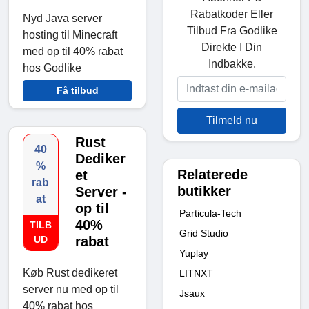
Rabatkoder Eller
Nyd Java server
Tilbud Fra Godlike
hosting til Minecraft
Direkte I Din
med op til 40% rabat
Indbakke.
hos Godlike
Få tilbud
Tilmeld nu
Rust
40
Dediker
%
Relaterede
et
rab
butikker
Server -
at
op til
Particula-Tech
40%
TILB
Grid Studio
UD
rabat
Yuplay
Køb Rust dedikeret
LITNXT
server nu med op til
Jsaux
40% rabat hos