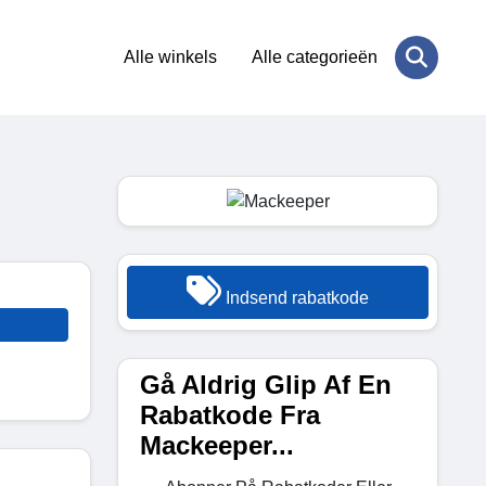
Alle winkels
Alle categorieën
Indsend rabatkode
Gå Aldrig Glip Af En
Rabatkode Fra
Mackeeper...