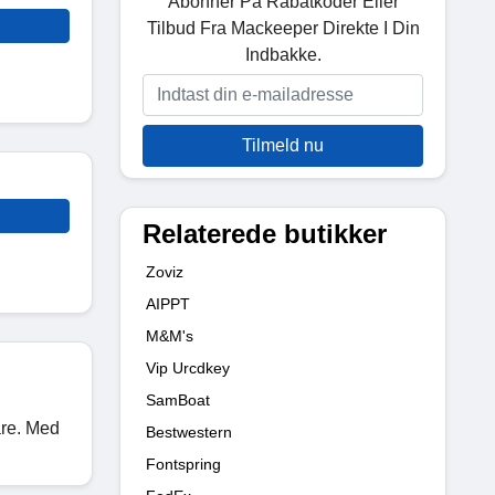
Abonner På Rabatkoder Eller
Tilbud Fra Mackeeper Direkte I Din
Indbakke.
Tilmeld nu
Relaterede butikker
Zoviz
AIPPT
M&M's
Vip Urcdkey
SamBoat
are. Med
Bestwestern
Fontspring