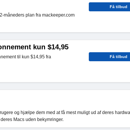
Få tilbud
12-måneders plan fra mackeeper.com
onnement kun $14,95
ement til kun $14,95 fra
Få tilbud
c-brugere og hjælpe dem med at få mest muligt ud af deres hardw
e deres Macs uden bekymringer.