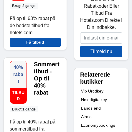
Rabatkoder Eller
Brugt 2 gange
Tilbud Fra
Få op til 63% rabat på
Hotels.com Direkte I
de bedste tilbud fra
Din Indbakke.
hotels.com
Få tilbud
Tilmeld nu
Sommert
40%
ilbud -
Relaterede
raba
Op til
butikker
t
40%
Vip Urcdkey
rabat
TILBU
D
Nextdigitalkey
Lands end
Brugt 1 gange
Airalo
Få op til 40% rabat på
Economybookings
sommertilbud fra