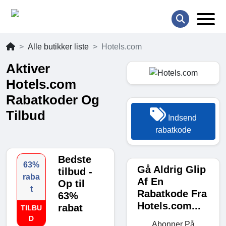
Alle butikker liste
Hotels.com
Aktiver
Hotels.com
Rabatkoder Og
Tilbud
Indsend
rabatkode
Bedste
63%
Gå Aldrig Glip
tilbud -
raba
Af En
Op til
t
Rabatkode Fra
63%
Hotels.com...
rabat
TILBU
D
Abonner På