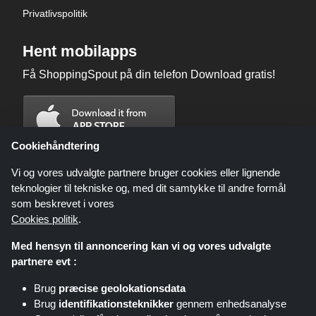
Privatlivspolitik
Hent mobilapps
Få ShoppingSpout på din telefon Download gratis!
Cookiehåndtering
Vi og vores udvalgte partnere bruger cookies eller lignende
teknologier til tekniske og, med dit samtykke til andre formål
som beskrevet i vores
Cookies politik
.
Med hensyn til annoncering kan vi og vores udvalgte
partnere evt :
Brug
præcise geolokationsdata
Shoppingspout.com/dk eller dets personale er ikke involveret, når du
Brug
identifikationsteknikker
gennem enhedsanalyse
foretager et køb via disse links, Shoppingspout.com/dk optjener kun
kommission gennem disse links/tilbud.