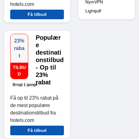
NymVPN
hotels.com
Lightpdf
Få tilbud
Populær
23%
e
raba
destinati
t
onstilbud
- Op til
TILBU
D
23%
rabat
Brugt 1 gange
Få op til 23% rabat på
de mest populære
destinationstilbud fra
hotels.com
Få tilbud