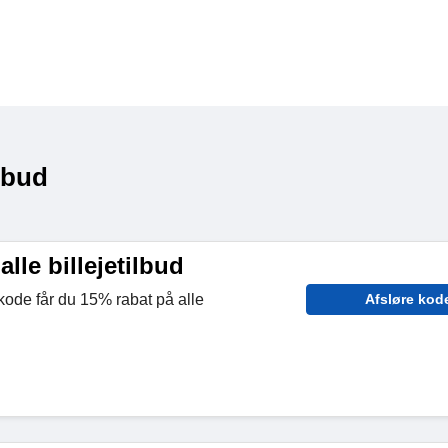
lbud
lle billejetilbud
tkode får du 15% rabat på alle
Afsløre kod