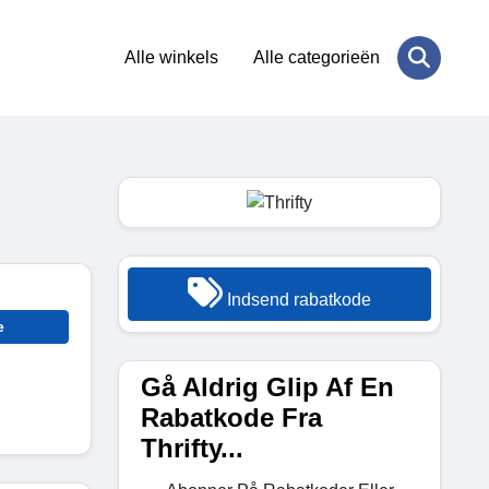
Alle winkels
Alle categorieën
Indsend rabatkode
e
Gå Aldrig Glip Af En
Rabatkode Fra
Thrifty...