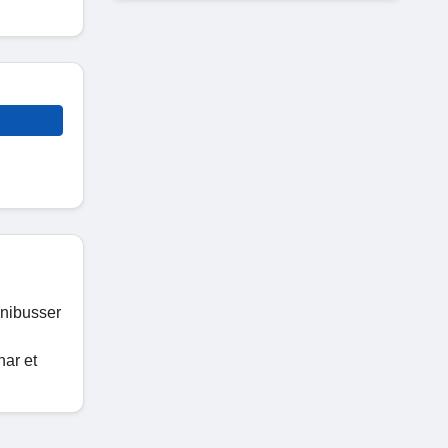
minibusser
har et