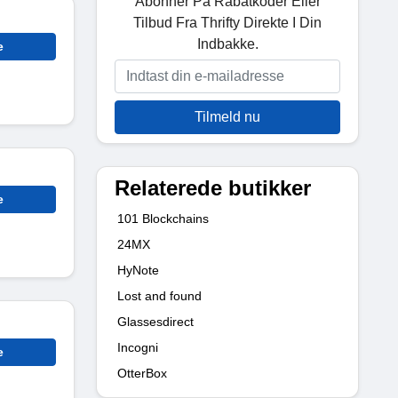
Abonner På Rabatkoder Eller
Tilbud Fra Thrifty Direkte I Din
Indbakke.
e
Tilmeld nu
Relaterede butikker
e
101 Blockchains
24MX
HyNote
Lost and found
Glassesdirect
Incogni
e
OtterBox