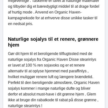
miljøvenlige . Taskerne er lavet af naturlige materialer
og tilbyder dig et bæredygtigt middel til at drage fordel
af hurtig mode . Anvend en Organic Haven-
kampagnekode for at erhverve disse unikke tasker til
en nedsat pris.
Naturlige sojalys til et renere, grønnere
hjem
Gør dit hjem til et beroligende tilflugtssted med de
naturlige sojalys fra Organic Haven Disse stearinlys
er lavet af 100 % ren sojavoks og er et renere
alternativ til at oplyse hjemmet med paraffinlys ,
hvilket muliggør renere luft og længere brændetid.
Perfekt til den beroligende atmosfære, Organic Haven
sojalys kommer i mange naturlige dufte og bliver
derfor et absolut must-have i dit grønne hjem . Glem
ikke at bruge din rabatkode til rabat på disse grønne ,
naturlige stearinlys !