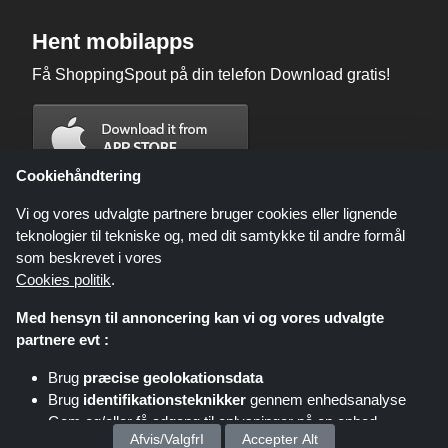
Hent mobilapps
Få ShoppingSpout på din telefon Download gratis!
Cookiehåndtering
Vi og vores udvalgte partnere bruger cookies eller lignende
teknologier til tekniske og, med dit samtykke til andre formål
som beskrevet i vores
Cookies politik
.
Med hensyn til annoncering kan vi og vores udvalgte
partnere evt :
Brug
præcise geolokationsdata
Shoppingspout.com/dk eller dets personale er ikke involveret, når du
Brug
identifikationsteknikker
gennem enhedsanalyse
foretager et køb via disse links, Shoppingspout.com/dk optjener kun
kommission gennem disse links/tilbud.
Gem og/eller få adgang til oplysninger på en enhed
Ophavsret © 2026 ShoppingSpout Alle rettigheder forbeholdes
Afvis/ValgfrI
Accepter Alt