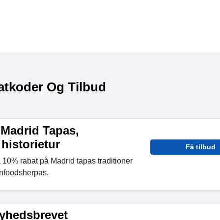
atkoder Og Tilbud
 Madrid Tapas,
 historietur
Få tilbud
å 10% rabat på Madrid tapas traditioner
ainfoodsherpas.
nyhedsbrevet