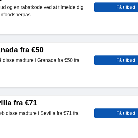
bud og en rabatkode ved at tilmelde dig
Få tilbud
infoodsherpas.
nada fra €50
å disse madture i Granada fra €50 fra
Få tilbud
lla fra €71
b disse madture i Sevilla fra €71 fra
Få tilbud