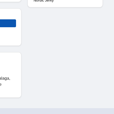
Nordic Jerky
alaga,
e