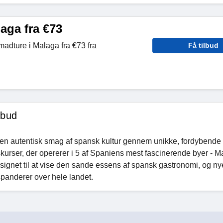
aga fra €73
madture i Malaga fra €73 fra
Få tilbud
lbud
en autentisk smag af spansk kultur gennem unikke, fordybende
urser, der opererer i 5 af Spaniens mest fascinerende byer - M
signet til at vise den sande essens af spansk gastronomi, og ny
spanderer over hele landet.