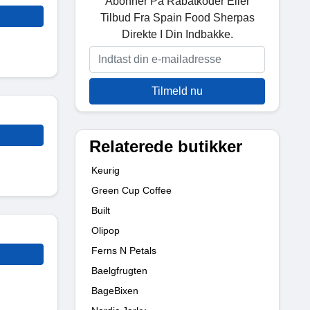
Abonner På Rabatkoder Eller
Tilbud Fra Spain Food Sherpas
Direkte I Din Indbakke.
Tilmeld nu
Relaterede butikker
Keurig
Green Cup Coffee
Built
Olipop
Ferns N Petals
Baelgfrugten
BageBixen