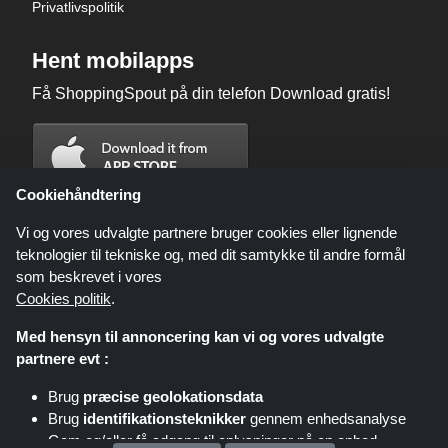
Privatlivspolitik
Hent mobilapps
Få ShoppingSpout på din telefon Download gratis!
Cookiehåndtering
Vi og vores udvalgte partnere bruger cookies eller lignende
teknologier til tekniske og, med dit samtykke til andre formål
som beskrevet i vores
Cookies politik
.
Med hensyn til annoncering kan vi og vores udvalgte
partnere evt :
Brug
præcise geolokationsdata
Shoppingspout.com/dk eller dets personale er ikke involveret, når du
Brug
identifikationsteknikker
gennem enhedsanalyse
foretager et køb via disse links, Shoppingspout.com/dk optjener kun
kommission gennem disse links/tilbud.
Gem og/eller få adgang til oplysninger på en enhed