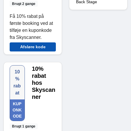
Back Stage
Brugt 2 gange
Få 10% rabat på
første booking ved at
tilføje en kuponkode
fra Skyscanner.
Afsløre kode
10%
10
rabat
%
hos
rab
Skyscan
at
ner
KUP
ONK
ODE
Brugt 1 gange