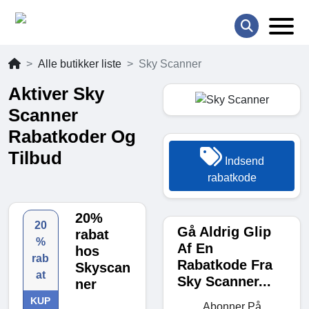
Alle butikker liste
Sky Scanner
Aktiver Sky
Scanner
Rabatkoder Og
Tilbud
Indsend
rabatkode
20%
20
Gå Aldrig Glip
rabat
%
Af En
hos
rab
Rabatkode Fra
Skyscan
at
Sky Scanner...
ner
KUP
Abonner På