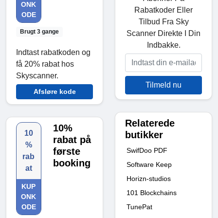
ONK
Rabatkoder Eller
ODE
Tilbud Fra Sky
Brugt 3 gange
Scanner Direkte I Din
Indbakke.
Indtast rabatkoden og
få 20% rabat hos
Skyscanner.
Tilmeld nu
Afsløre kode
Relaterede
10%
10
butikker
rabat på
%
første
SwifDoo PDF
rab
booking
Software Keep
at
Horizn-studios
KUP
101 Blockchains
ONK
TunePat
ODE