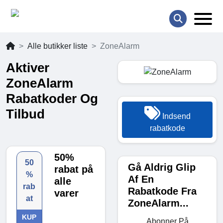
Alle butikker liste
ZoneAlarm
Aktiver
ZoneAlarm
Rabatkoder Og
Tilbud
Indsend
rabatkode
50%
50
Gå Aldrig Glip
rabat på
%
Af En
alle
rab
Rabatkode Fra
varer
at
ZoneAlarm...
KUP
Abonner På