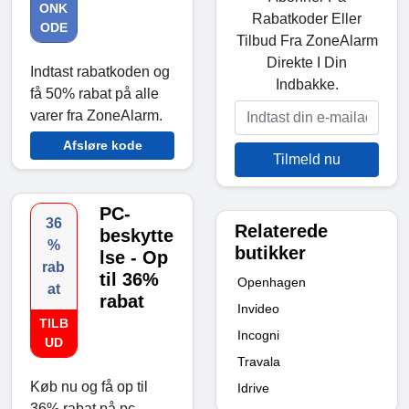
ONK
Rabatkoder Eller
ODE
Tilbud Fra ZoneAlarm
Direkte I Din
Indtast rabatkoden og
Indbakke.
få 50% rabat på alle
varer fra ZoneAlarm.
Afsløre kode
Tilmeld nu
PC-
36
Relaterede
beskytte
%
butikker
lse - Op
rab
til 36%
Openhagen
at
rabat
Invideo
TILB
Incogni
UD
Travala
Køb nu og få op til
Idrive
36% rabat på pc-