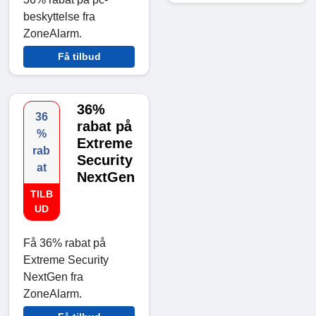
beskyttelse fra
ZoneAlarm.
Få tilbud
36%
36
rabat på
%
Extreme
rab
Security
at
NextGen
TILB
UD
Få 36% rabat på
Extreme Security
NextGen fra
ZoneAlarm.