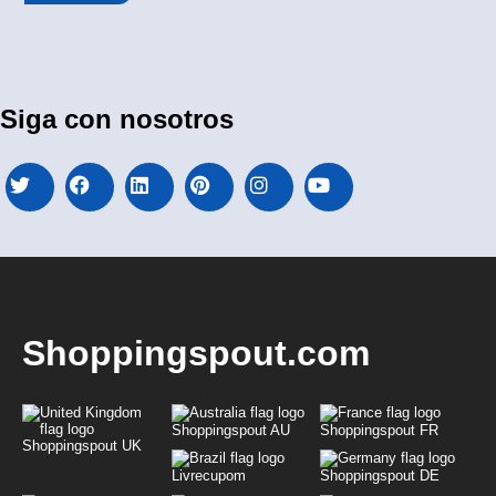
Siga con nosotros
Shoppingspout.com
Shoppingspout AU
Shoppingspout FR
Shoppingspout UK
Livrecupom
Shoppingspout DE