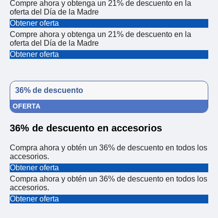
Compre ahora y obtenga un 21% de descuento en la
oferta del Día de la Madre
Obtener oferta
Compre ahora y obtenga un 21% de descuento en la
oferta del Día de la Madre
Obtener oferta
36% de descuento
OFERTA
36% de descuento en accesorios
Compra ahora y obtén un 36% de descuento en todos los
accesorios.
Obtener oferta
Compra ahora y obtén un 36% de descuento en todos los
accesorios.
Obtener oferta