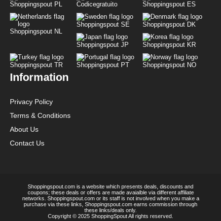
Shoppingspout PL
Codicegratuito
Shoppingspout ES
Shoppingspout SE
Shoppingspout DK
Shoppingspout NL
Shoppingspout JP
Shoppingspout KR
Shoppingspout TR
Shoppingspout PT
Shoppingspout NO
Information
Privacy Policy
Terms & Conditions
About Us
Contact Us
Shoppingspout.com is a website which presents deals, discounts and
coupons; these deals or offers are made avaialble via different affiliate
networks. Shoppingspout.com or its staff is not involved when you make a
purchase via these links, Shoppingspout.com earns commission through
these links/deals only.
Copyright © 2025 ShoppingSpout All rights reserved.