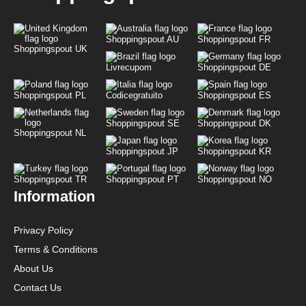
Shoppingspout AU
Shoppingspout FR
Shoppingspout UK
Livrecupom
Shoppingspout DE
Shoppingspout PL
Codicegratuito
Shoppingspout ES
Shoppingspout SE
Shoppingspout DK
Shoppingspout NL
Shoppingspout JP
Shoppingspout KR
Shoppingspout TR
Shoppingspout PT
Shoppingspout NO
Information
Privacy Policy
Terms & Conditions
About Us
Contact Us