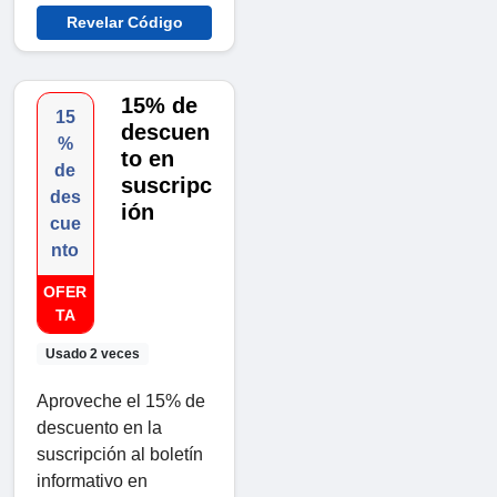
Revelar Código
15% de
15
descuen
%
to en
de
suscripc
des
ión
cue
nto
OFER
TA
Usado 2 veces
Aproveche el 15% de
descuento en la
suscripción al boletín
informativo en