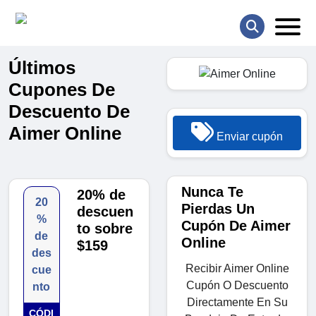
Últimos
Cupones De
Descuento De
Aimer Online
Enviar cupón
Nunca Te
20% de
20
Pierdas Un
descuen
%
Cupón De Aimer
to sobre
de
Online
$159
des
Recibir Aimer Online
cue
Cupón O Descuento
nto
Directamente En Su
CÓDI