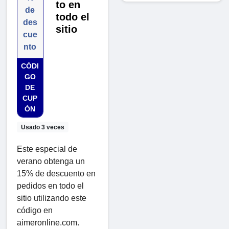
to en
de
todo el
des
sitio
cue
nto
CÓDI
GO
DE
CUP
ÓN
Usado 3 veces
Este especial de
verano obtenga un
15% de descuento en
pedidos en todo el
sitio utilizando este
código en
aimeronline.com.