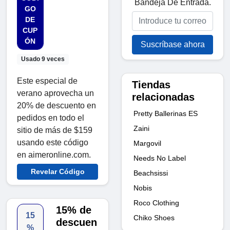
Bandeja De Entrada.
GO
DE
CUP
ÓN
Suscríbase ahora
Usado 9 veces
Este especial de
Tiendas
verano aprovecha un
relacionadas
20% de descuento en
Pretty Ballerinas ES
pedidos en todo el
Zaini
sitio de más de $159
usando este código
Margovil
en aimeronline.com.
Needs No Label
Revelar Código
Beachsissi
Nobis
Roco Clothing
15% de
15
Chiko Shoes
descuen
%