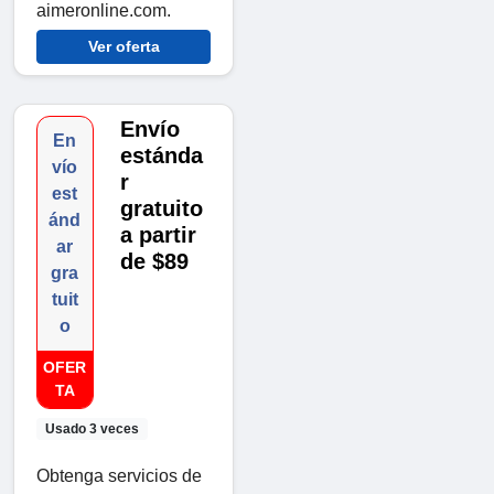
aimeronline.com.
Ver oferta
Envío
En
estánda
vío
r
est
gratuito
ánd
a partir
ar
de $89
gra
tuit
o
OFER
TA
Usado 3 veces
Obtenga servicios de