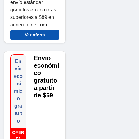
envío estándar
gratuitos en compras
superiores a $89 en
aimeronline.com.
Ver oferta
Envío
En
económi
vío
co
eco
gratuito
nó
a partir
mic
de $59
o
gra
tuit
o
OFER
TA