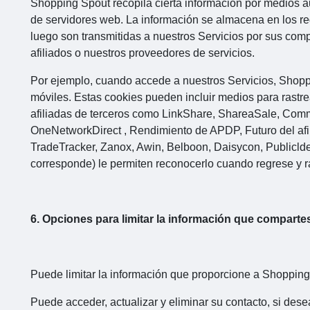
Shopping Spout recopila cierta información por medios au
de servidores web. La información se almacena en los r
luego son transmitidas a nuestros Servicios por sus comp
afiliados o nuestros proveedores de servicios.
Por ejemplo, cuando accede a nuestros Servicios, Shopp
móviles. Estas cookies pueden incluir medios para rastre
afiliadas de terceros como LinkShare, ShareaSale, Comm
OneNetworkDirect , Rendimiento de APDP, Futuro del afiliado
TradeTracker, Zanox, Awin, Belboon, Daisycon, Publicldees, 
corresponde) le permiten reconocerlo cuando regrese y ra
6. Opciones para limitar la información que comparte
Puede limitar la información que proporcione a Shopping
Puede acceder, actualizar y eliminar su contacto, si desea