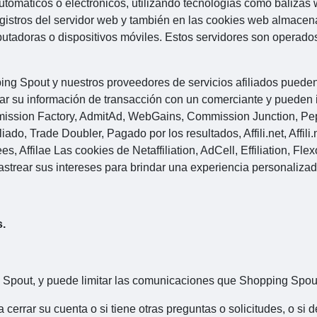
tomáticos o electrónicos, utilizando tecnologías como balizas 
egistros del servidor web y también en las cookies web almace
utadoras o dispositivos móviles. Estos servidores son operados
ing Spout y nuestros proveedores de servicios afiliados puede
ar su información de transacción con un comerciante y pueden i
ission Factory, AdmitAd, WebGains, Commission Junction, Pepp
, Trade Doubler, Pagado por los resultados, Affili.net, Affili.net 
Affilae Las cookies de Netaffiliation, AdCell, Effiliation, Flexof
strear sus intereses para brindar una experiencia personalizad
s.
 Spout, y puede limitar las comunicaciones que Shopping Spout
 cerrar su cuenta o si tiene otras preguntas o solicitudes, o si 