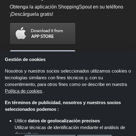
Obtenga la aplicación ShoppingSpout en su teléfono
¡Descárguela gratis!
Gestión de cookies
Nosotros y nuestros socios seleccionados utilizamos cookies o
tecnologías similares con fines técnicos y, con su
consentimiento, para otros fines como se describe en nuestra
Política de cookies
.
En términos de publicidad, nosotros y nuestros socios
Shoppingspout.com/es es un sitio web que presenta ofertas, descuentos y
seleccionados podemos :
cupones; Estas ofertas u ofertas están disponibles a través de diferentes
redes de afiliados. Shoppingspout.com/es o su personal no participan
Utilice
datos de geolocalización precisos
cuando usted realiza una compra a través de estos enlaces,
Utilizar técnicas de identificación mediante el análisis de
Shoppingspout.com/es gana comisiones únicamente a través de estos
enlaces/ofertas.
dispositivos.