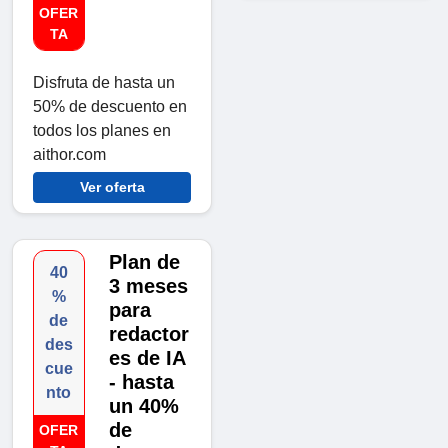
OFER
TA
Disfruta de hasta un
50% de descuento en
todos los planes en
aithor.com
Ver oferta
Plan de
40
3 meses
%
para
de
redactor
des
es de IA
cue
- hasta
nto
un 40%
de
OFER