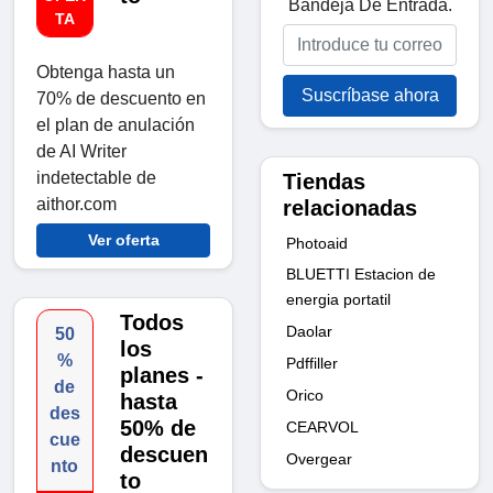
Bandeja De Entrada.
TA
Obtenga hasta un
Suscríbase ahora
70% de descuento en
el plan de anulación
de AI Writer
indetectable de
Tiendas
aithor.com
relacionadas
Ver oferta
Photoaid
BLUETTI Estacion de
energia portatil
Todos
Daolar
50
los
%
Pdffiller
planes -
de
Orico
hasta
des
50% de
CEARVOL
cue
descuen
Overgear
nto
to