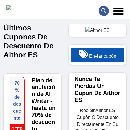
Últimos
Cupones De
Descuento De
Aithor ES
Enviar cupón
Nunca Te
Plan de
70
Pierdas Un
anulació
%
Cupón De Aithor
n de AI
de
ES
Writer -
des
hasta un
Recibir Aithor ES
cue
70% de
Cupón O Descuento
nto
descuen
Directamente En Su
to
OFER