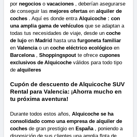
por
negocios
o
vacaciones
, deberían asegurarse
de conseguir las
mejores ofertas
en
alquiler de
coches
. Aquí es donde entra
Alquicoche : con
una amplia gama de vehículos
que se adaptan a
todas tus necesidades de viaje, desde un
coche
de lujo
en
Madrid
hasta una
furgoneta familiar
en
Valencia
o un
coche eléctrico ecológico
en
Barcelona
,
​​Shoppingspout
te ofrece
cupones
exclusivos de Alquicoche
válidos para todo tipo
de
alquileres
Cupón de descuento de Alquicoche SUV
Rental para Valencia: ¡Ahorra mucho en
tu próxima aventura!
Durante todos estos años,
Alquicoche se ha
consolidado como una empresa de alquiler de
coches
de gran prestigio en
España
, poniendo a
disposición de sus clientes una amplia flota de