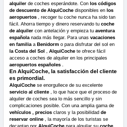
alquiler
de coches esperándote. Con
los códigos
de descuento de AlquiCoche
disponibles en
los
aeropuertos
, recoger tu coche nunca ha sido tan
fácil. Ahorra tiempo y dinero reservando tu
coche
de alquiler
con antelación y empieza tu
aventura
española
nada más llegar. Para unas
vacaciones
en familia
a
Benidorm
o para disfrutar del sol en
la Costa del Sol
,
AlquiCoche
te ofrece fácil
acceso a coches de alquiler en los principales
aeropuertos españoles
.
En AlquiCoche, la satisfacción del cliente
es primordial.
AlquiCoche
se enorgullece de su excelente
servicio al cliente
, lo que hace que el proceso de
alquiler de coches sea lo más sencillo y sin
complicaciones posible. Con una amplia gama de
vehículos , precios
claros y la posibilidad
de
reservar online
, la mayoría de los turistas se
decantan por
AlquiCoche
para alquilar su
coche