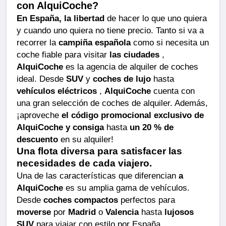
con AlquiCoche?
En España, la libertad
de hacer lo que uno quiera
y cuando uno quiera no tiene precio. Tanto si va a
recorrer la
campiña española
como si necesita un
coche fiable para visitar
las ciudades
,
AlquiCoche
es la agencia de alquiler de coches
ideal. Desde
SUV
y
coches de lujo
hasta
vehículos eléctricos
,
AlquiCoche
cuenta con
una gran selección de coches de alquiler. Además,
¡aproveche
el código promocional exclusivo de
AlquiCoche y consiga
hasta
un 20 % de
descuento
en su alquiler!
Una flota diversa para satisfacer las
necesidades de cada viajero.
Una de las características que diferencian
a
AlquiCoche
es su amplia gama de vehículos.
Desde
coches compactos
perfectos para
moverse
por
Madrid
o
Valencia
hasta
lujosos
SUV
para viajar con estilo por España,