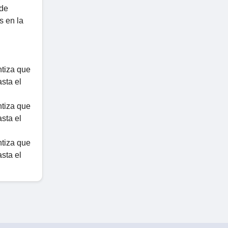
 de
s en la
ntiza que
sta el
ntiza que
sta el
ntiza que
sta el