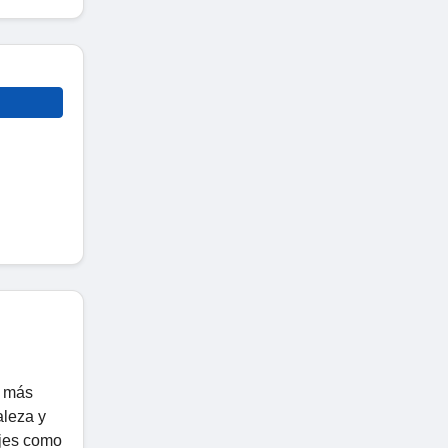
, más
aleza y
ajes como