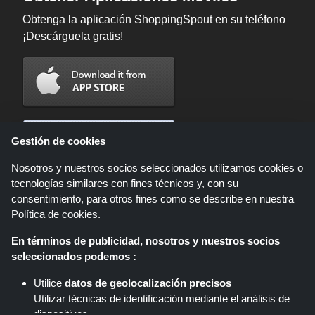
Obtenga la aplicación ShoppingSpout en su teléfono
¡Descárguela gratis!
Gestión de cookies
Nosotros y nuestros socios seleccionados utilizamos cookies o
tecnologías similares con fines técnicos y, con su
consentimiento, para otros fines como se describe en nuestra
Política de cookies
.
En términos de publicidad, nosotros y nuestros socios
Shoppingspout.com/es es un sitio web que presenta ofertas, descuentos y
seleccionados podemos :
cupones; Estas ofertas u ofertas están disponibles a través de diferentes
redes de afiliados. Shoppingspout.com/es o su personal no participan
Utilice
datos de geolocalización precisos
cuando usted realiza una compra a través de estos enlaces,
Utilizar técnicas de identificación mediante el análisis de
Shoppingspout.com/es gana comisiones únicamente a través de estos
enlaces/ofertas.
dispositivos.