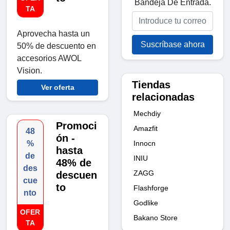
Bandeja De Entrada.
TA
Aprovecha hasta un
Suscríbase ahora
50% de descuento en
accesorios AWOL
Vision.
Tiendas
Ver oferta
relacionadas
Mechdiy
Promoci
Amazfit
48
ón -
Innocn
%
hasta
de
INIU
48% de
des
ZAGG
descuen
cue
to
Flashforge
nto
Godlike
OFER
Bakano Store
TA