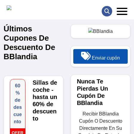
Últimos
Cupones De
Descuento De
BBlandia
Enviar cupón
Nunca Te
Sillas de
60
Pierdas Un
coche -
%
Cupón De
hasta un
de
BBlandia
60% de
des
descuen
Recibir BBlandia
cue
to
Cupón O Descuento
nto
Directamente En Su
OFER