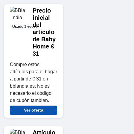
Precio
inicial
del
Usado 1 veces
artículo
de Baby
Home €
31
Compre estos
artículos para el hogar
a partir de € 31 en
bblandia.es. No es
necesario el código
de cupón también.
Ver oferta
Artículo