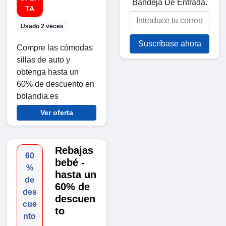
Bandeja De Entrada.
TA
Usado 2 veces
Suscríbase ahora
Compre las cómodas
sillas de auto y
obtenga hasta un
60% de descuento en
bblandia.es
Ver oferta
Rebajas
60
bebé -
%
hasta un
de
60% de
des
descuen
cue
to
nto