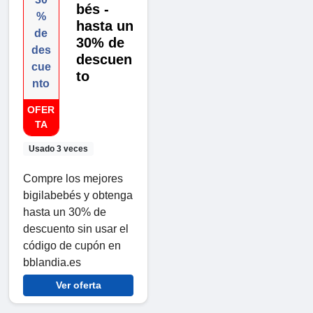
bés -
%
hasta un
de
30% de
des
descuen
cue
to
nto
OFER
TA
Usado 3 veces
Compre los mejores
bigilabebés y obtenga
hasta un 30% de
descuento sin usar el
código de cupón en
bblandia.es
Ver oferta