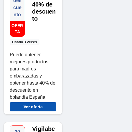
des
40% de
cue
descuen
nto
to
OFER
TA
Usado 3 veces
Puede obtener
mejores productos
para madres
embarazadas y
obtener hasta 40% de
descuento en
bblandia España.
Ver oferta
Vigilabe
30