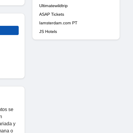
Ultimatewildtrip
ASAP Tickets
Iamsterdam.com PT
JS Hotels
ntos se
n
ariada y
mana o