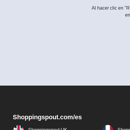
Al hacer clic en "R
en
Shoppingspout.com/es
Shoppingspout UK
Shopp