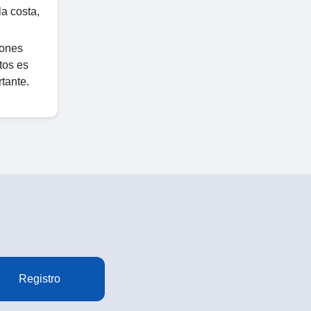
a costa,
iones
tos es
tante.
Registro