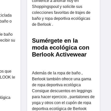
comience a ahorrar hoy en
Shoppingspout y solicite sus
colecciones favoritas de trajes de
ciclada
baño y ropa deportiva ecológicas
 baño o
de Berlook .
de baño
Sumérgete en la
ecibir su
moda ecológica con
Berlook Activewear
cos que
Además de la ropa de baño ,
ERLOOK le
Berlook también ofrece una gama
de ropa deportiva ecológica
Consigue descuentos en leggings
para hacer ejercicio , pantalones de
lógica
yoga y otros con el cupón de ropa
deportiva ecológica de Berlook