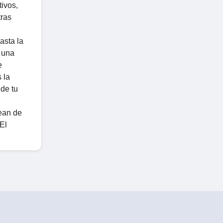
tivos,
tras
asta la
a una
e
 la
de tu
ean de
El