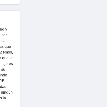
tud y
usar
s la
más que
hacemos,
n que te
 mujeres
 su
mundo
BRE.
idad,
s ningún
s la