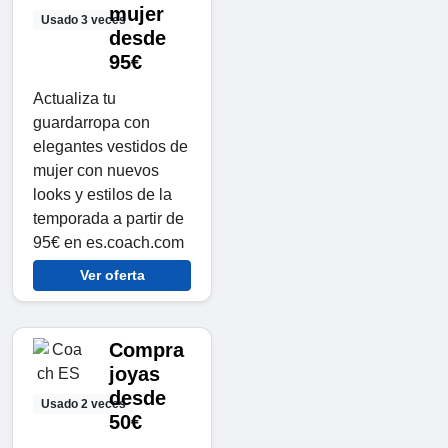
mujer
Usado 3 veces
desde
95€
Actualiza tu
guardarropa con
elegantes vestidos de
mujer con nuevos
looks y estilos de la
temporada a partir de
95€ en es.coach.com
Ver oferta
Compra
joyas
desde
Usado 2 veces
50€