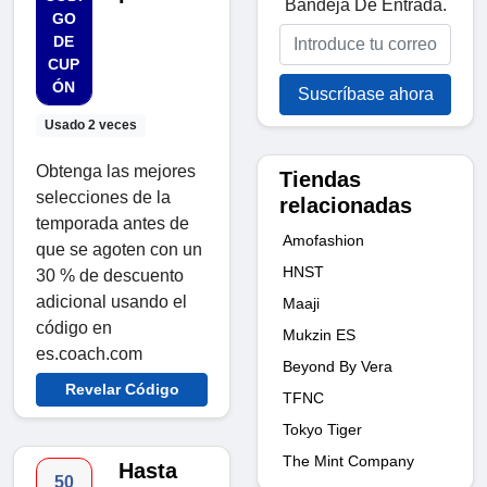
Bandeja De Entrada.
GO
DE
CUP
ÓN
Suscríbase ahora
Usado 2 veces
Obtenga las mejores
Tiendas
selecciones de la
relacionadas
temporada antes de
Amofashion
que se agoten con un
HNST
30 % de descuento
adicional usando el
Maaji
código en
Mukzin ES
es.coach.com
Beyond By Vera
Revelar Código
TFNC
Tokyo Tiger
The Mint Company
Hasta
50