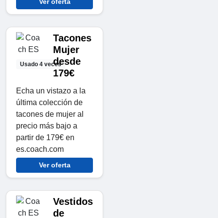
Ver oferta
Tacones
Mujer
desde
Usado 4 veces
179€
Echa un vistazo a la
última colección de
tacones de mujer al
precio más bajo a
partir de 179€ en
es.coach.com
Ver oferta
Vestidos
de