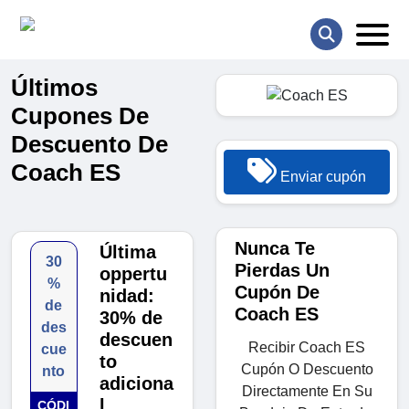
Últimos
Cupones De
Descuento De
Coach ES
Enviar cupón
Nunca Te
Última
30
Pierdas Un
oppertu
%
Cupón De
nidad:
de
Coach ES
30% de
des
descuen
Recibir Coach ES
cue
to
Cupón O Descuento
nto
adiciona
Directamente En Su
l
CÓDI