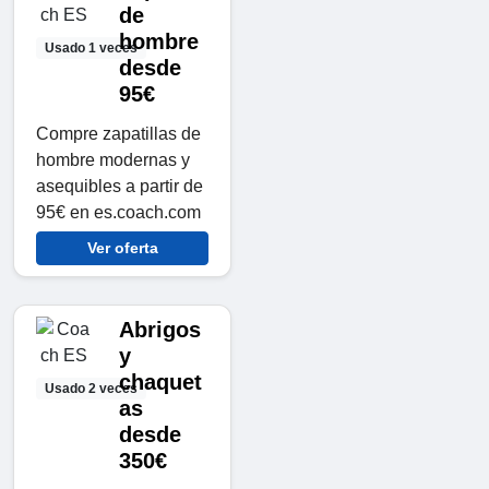
de
hombre
Usado 1 veces
desde
95€
Compre zapatillas de
hombre modernas y
asequibles a partir de
95€ en es.coach.com
Ver oferta
Abrigos
y
chaquet
Usado 2 veces
as
desde
350€