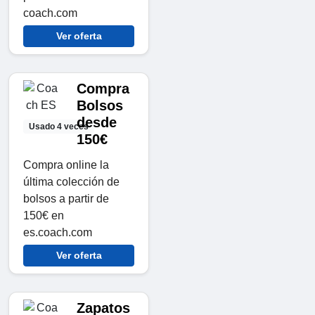
coach.com
Ver oferta
Compra
Bolsos
desde
Usado 4 veces
150€
Compra online la
última colección de
bolsos a partir de
150€ en
es.coach.com
Ver oferta
Zapatos