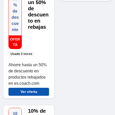
un 50%
%
de
de
descuen
des
to en
cue
rebajas
nto
OFER
TA
Usado 3 veces
Ahorre hasta un 50%
de descuento en
productos rebajados
en es.coach.com
Ver oferta
10% de
10