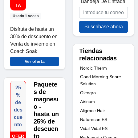
Bandeja De Entrada.
TA
Usado 1 veces
Suscríbase ahora
Disfruta de hasta un
30% de descuento en
Venta de invierno en
Tiendas
Coach Soak
relacionadas
Ver oferta
Nordic Therm
Good Morning Snore
Paquete
Solution
25
s de
Oleogro
%
magnesi
Airinum
de
o -
des
Aligrace Hair
hasta un
cue
Naturecan ES
25% de
nto
descuen
Vidal-Vidal ES
to
OFER
Perfumería Comas