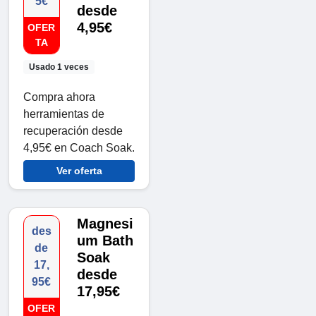
5€
desde
4,95€
OFER
TA
Usado 1 veces
Compra ahora
herramientas de
recuperación desde
4,95€ en Coach Soak.
Ver oferta
Magnesi
des
um Bath
de
Soak
17,
desde
95€
17,95€
OFER