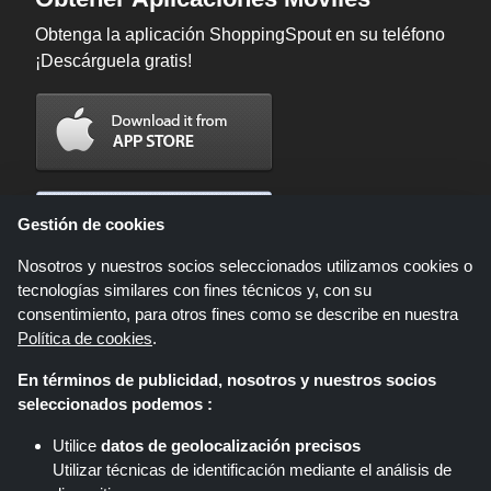
Obtenga la aplicación ShoppingSpout en su teléfono
¡Descárguela gratis!
Gestión de cookies
Nosotros y nuestros socios seleccionados utilizamos cookies o
tecnologías similares con fines técnicos y, con su
consentimiento, para otros fines como se describe en nuestra
Política de cookies
.
En términos de publicidad, nosotros y nuestros socios
Shoppingspout.com/es es un sitio web que presenta ofertas, descuentos y
seleccionados podemos :
cupones; Estas ofertas u ofertas están disponibles a través de diferentes
redes de afiliados. Shoppingspout.com/es o su personal no participan
Utilice
datos de geolocalización precisos
cuando usted realiza una compra a través de estos enlaces,
Utilizar técnicas de identificación mediante el análisis de
Shoppingspout.com/es gana comisiones únicamente a través de estos
enlaces/ofertas.