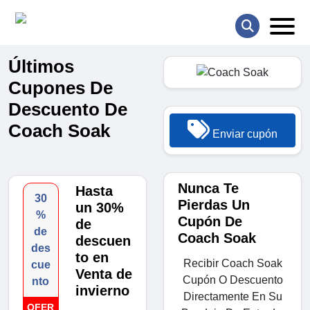
Últimos
Cupones De
Descuento De
Coach Soak
Enviar cupón
Nunca Te
Hasta
30
Pierdas Un
un 30%
%
Cupón De
de
de
Coach Soak
descuen
des
to en
Recibir Coach Soak
cue
Venta de
Cupón O Descuento
nto
invierno
Directamente En Su
OFER