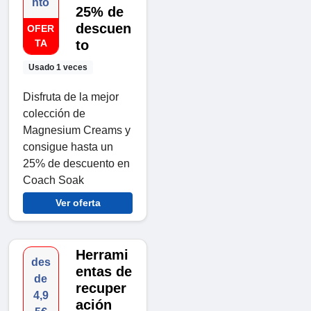
nto
25% de
descuen
OFER
TA
to
Usado 1 veces
Disfruta de la mejor
colección de
Magnesium Creams y
consigue hasta un
25% de descuento en
Coach Soak
Ver oferta
Herrami
des
entas de
de
recuper
4,9
ación