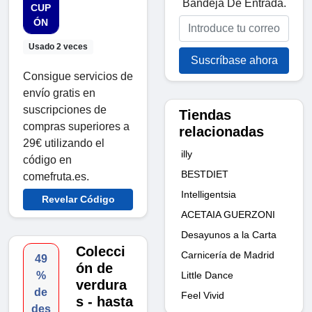
Bandeja De Entrada.
CUP
ÓN
Usado 2 veces
Suscríbase ahora
Consigue servicios de
envío gratis en
suscripciones de
Tiendas
compras superiores a
relacionadas
29€ utilizando el
illy
código en
BESTDIET
comefruta.es.
Intelligentsia
Revelar Código
ACETAIA GUERZONI
Desayunos a la Carta
Colecci
Carnicería de Madrid
49
ón de
Little Dance
%
verdura
de
Feel Vivid
s - hasta
des