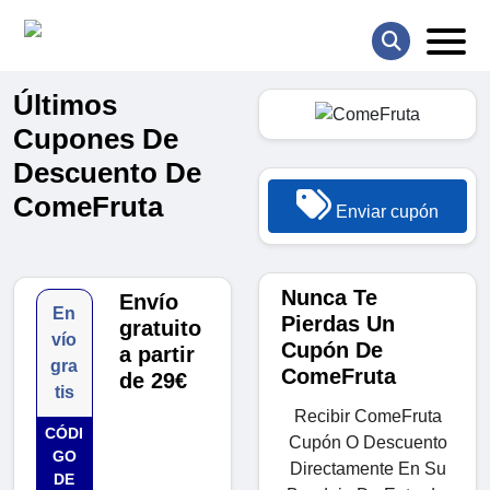
Últimos
Cupones De
Descuento De
ComeFruta
Enviar cupón
Nunca Te
Envío
En
Pierdas Un
gratuito
vío
Cupón De
a partir
gra
ComeFruta
de 29€
tis
Recibir ComeFruta
CÓDI
Cupón O Descuento
GO
Directamente En Su
DE