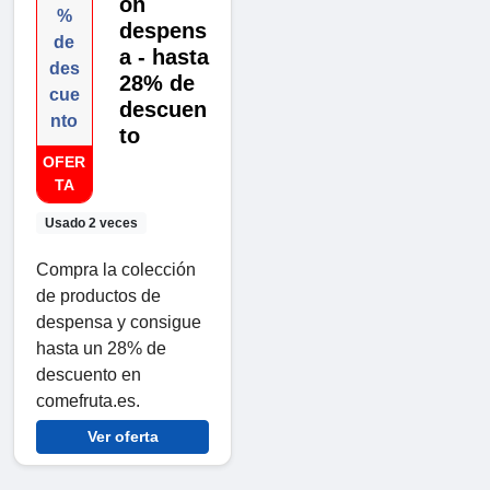
ón
%
despens
de
a - hasta
des
28% de
cue
descuen
nto
to
OFER
TA
Usado 2 veces
Compra la colección
de productos de
despensa y consigue
hasta un 28% de
descuento en
comefruta.es.
Ver oferta