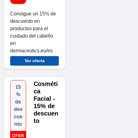
Consigue un 15% de
descuento en
productos para el
cuidado del cabello
en
dermaceutics.eu/es
Ver oferta
Cosméti
15
ca
%
Facial -
de
15% de
des
descuen
cue
to
nto
OFER