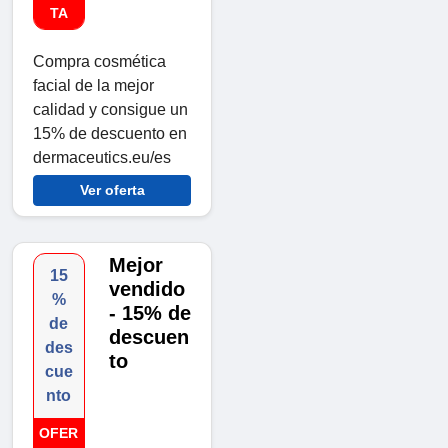
TA
Compra cosmética
facial de la mejor
calidad y consigue un
15% de descuento en
dermaceutics.eu/es
Ver oferta
Mejor
15
vendido
%
- 15% de
de
descuen
des
to
cue
nto
OFER