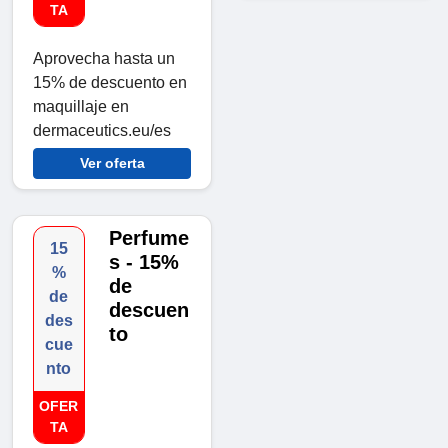
TA
Aprovecha hasta un
15% de descuento en
maquillaje en
dermaceutics.eu/es
Ver oferta
Perfume
15
s - 15%
%
de
de
descuen
des
to
cue
nto
OFER
TA