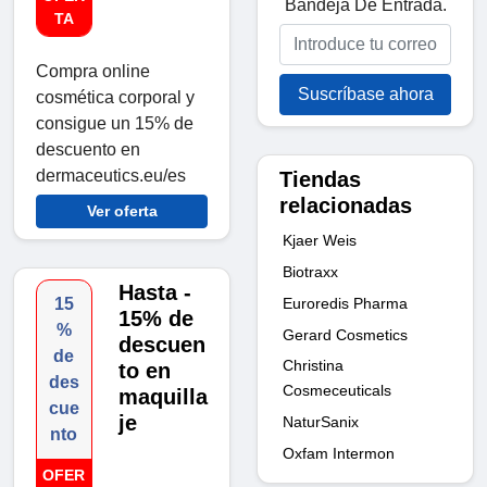
Bandeja De Entrada.
TA
Compra online
Suscríbase ahora
cosmética corporal y
consigue un 15% de
descuento en
dermaceutics.eu/es
Tiendas
relacionadas
Ver oferta
Kjaer Weis
Biotraxx
Hasta -
Euroredis Pharma
15
15% de
%
Gerard Cosmetics
descuen
de
Christina
to en
des
Cosmeceuticals
maquilla
cue
je
NaturSanix
nto
Oxfam Intermon
OFER