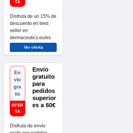
TA
Disfruta de un 15% de
descuento en best
seller en
dermaceutics.eu/es
Ver oferta
Envío
En
gratuito
vío
para
gra
pedidos
tis
superior
es a 60€
OFER
TA
Disfruta de envío
gratis por pedidos