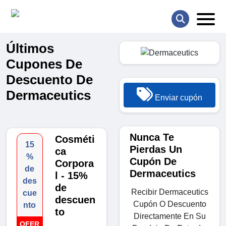
Últimos
Cupones De
Descuento De
Dermaceutics
Enviar cupón
Nunca Te
Cosméti
15
Pierdas Un
ca
%
Cupón De
Corpora
de
Dermaceutics
l - 15%
des
de
Recibir Dermaceutics
cue
descuen
Cupón O Descuento
nto
to
Directamente En Su
OFER