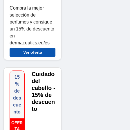
Compra la mejor
selección de
perfumes y consigue
un 15% de descuento
en
dermaceutics.eu/es
Ver oferta
Cuidado
15
del
%
cabello -
de
15% de
des
descuen
cue
to
nto
OFER
TA