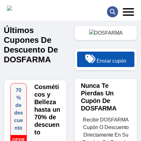
Últimos
Cupones De
Descuento De
DOSFARMA
Enviar cupón
Nunca Te
Cosméti
70
Pierdas Un
cos y
%
Cupón De
Belleza
de
DOSFARMA
hasta un
des
70% de
Recibir DOSFARMA
cue
descuen
Cupón O Descuento
nto
to
Directamente En Su
OFER