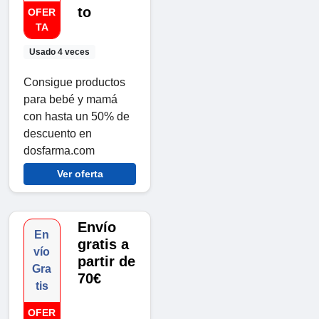
to
OFER
TA
Usado 4 veces
Consigue productos
para bebé y mamá
con hasta un 50% de
descuento en
dosfarma.com
Ver oferta
Envío
En
gratis a
vío
partir de
Gra
70€
tis
OFER