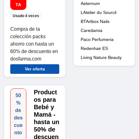
Aeternum
TA
LAtelier du Sourcil
Usado 4 veces
BTArtbox Nails
Compra de la
Caredamia
colección packs
Paco Perfumeria
ahorro con hasta un
Redenhair ES
60% de descuento en
Living Nature Beauty
dosfarma.com
Ver oferta
Product
50
os para
%
Bebé y
de
Mamá -
des
hasta un
cue
50% de
nto
descuen