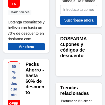
Bandeja De Entrada.
TA
Usado 3 veces
Suscríbase ahora
Obtenga cosméticos y
belleza con hasta un
70% de descuento en
DOSFARMA
dosfarma.com
cupones y
Ver oferta
códigos de
descuento
Packs
60
Ahorro -
%
hasta
de
60% de
des
descuen
Tiendas
cue
to
relacionadas
nto
Parfümerie Brückner
OFER