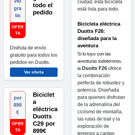
vío
ciudad, esta bicicleta 
todo el
gra
está lista para todo.
pedido
tis
Bicicleta eléctrica 
OFER
Duotts ​​F26: 
TA
diseñada para la 
aventura
Disfruta de envío
Si lo tuyo son las 
gratuito para todos los
aventuras todoterreno, 
pedidos en Duotts.
Duotts ​​F26
 ofrece 
la 
Ver oferta
la combinación 
perfecta de robustez y 
potencia. Diseñada 
Biciclet
para quienes disfrutan 
por
a
de la adrenalina del 
899
eléctrica
ciclismo de montaña, 
€
Duotts ​​
las rutas de trail y la 
C29 por
OFER
exploración de 
TA
899€
terrenos a campo 