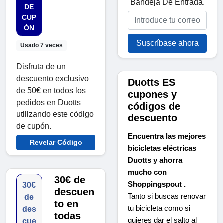
Bandeja De Entrada.
DE
CUP
ÓN
Suscríbase ahora
Usado 7 veces
Disfruta de un
descuento exclusivo
Duotts ES
de 50€ en todos los
cupones y
pedidos en Duotts ​​
códigos de
utilizando este código
descuento
de cupón.
Encuentra las mejores
Revelar Código
bicicletas eléctricas
Duotts ​​y ahorra
mucho con
30€ de
Shoppingspout .
30€
descuen
Tanto si buscas renovar 
de
to en
tu bicicleta como si 
des
todas
quieres dar el salto al 
cue