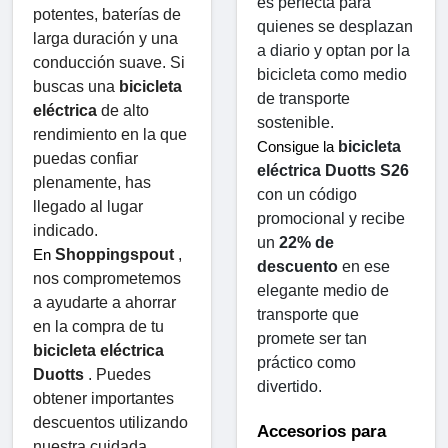
es perfecta para 
potentes, baterías de 
quienes se desplazan 
larga duración y una 
a diario y optan por la 
conducción suave. Si 
bicicleta como medio 
buscas una 
bicicleta 
de transporte 
eléctrica
 de alto 
sostenible.
rendimiento en la que 
bicicleta 
Consigue la 
puedas confiar 
eléctrica Duotts ​​S26
plenamente, has 
con un código 
llegado al lugar 
promocional y recibe 
indicado.
un 
22% de 
Shoppingspout
 , 
En 
descuento
 en ese 
nos comprometemos 
elegante medio de 
a ayudarte a ahorrar 
transporte que 
en la compra de tu 
promete ser tan 
bicicleta eléctrica 
práctico como 
Duotts
 . Puedes 
divertido.
obtener importantes 
descuentos utilizando 
Accesorios para 
nuestra cuidada 