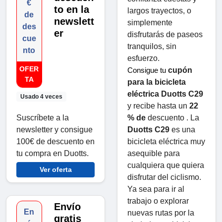
€
to en la
largos trayectos, o 
de
newslett
simplemente 
des
er
disfrutarás de paseos 
cue
tranquilos, sin 
nto
esfuerzo.
OFER
cupón 
Consigue tu 
TA
para la bicicleta 
eléctrica Duotts ​​C29
Usado 4 veces
y recibe hasta un 
22 
% de
 descuento . La 
Suscríbete a la
Duotts ​​C29
 es una 
newsletter y consigue
bicicleta eléctrica muy 
100€ de descuento en
asequible para 
tu compra en Duotts.
cualquiera que quiera 
Ver oferta
disfrutar del ciclismo. 
Ya sea para ir al 
trabajo o explorar 
Envío
En
nuevas rutas por la 
gratis