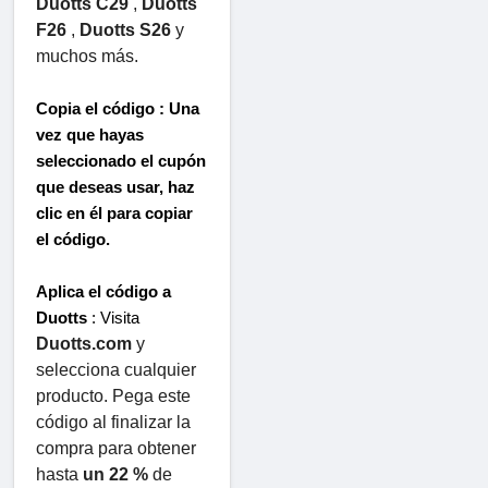
Duotts ​​C29
 , 
Duotts ​​
F26
 , 
Duotts ​​S26
 y 
muchos más.
Copia el código
 : Una 
vez que hayas 
seleccionado el cupón 
que deseas usar, haz 
clic en él para copiar 
el código.
Aplica el código a 
Duotts
 : Visita 
Duotts.com
 y 
selecciona cualquier 
producto. Pega este 
código al finalizar la 
compra para obtener 
hasta 
un 22 %
 de 