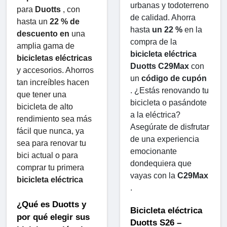
urbanas y todoterreno 
para 
Duotts
 , con 
de calidad. Ahorra 
hasta un 
22 % de 
hasta 
un 22 %
 en la 
descuento en
 una 
compra de la 
amplia gama de 
bicicleta eléctrica 
bicicletas eléctricas
Duotts ​​C29Max
 con 
y accesorios. Ahorros 
un 
código de cupón
tan increíbles hacen 
. ¿Estás renovando tu 
que tener una 
bicicleta o pasándote 
bicicleta de alto 
a la eléctrica? 
rendimiento sea más 
Asegúrate de disfrutar 
fácil que nunca, ya 
de una experiencia 
sea para renovar tu 
emocionante 
bici actual o para 
dondequiera que 
comprar tu primera 
vayas con la 
C29Max
bicicleta eléctrica
.
¿Qué es Duotts ​​y 
Bicicleta eléctrica 
por qué elegir sus 
Duotts ​​S26 – 