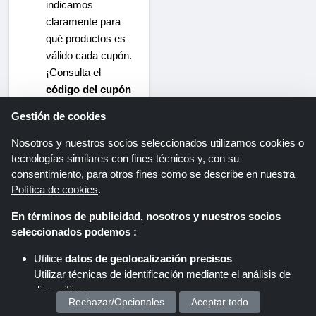
indicamos
claramente para
qué productos es
válido cada cupón.
¡Consulta el
código del cupón
para el producto
Gestión de cookies
que deseas
comprar y listo!
Nosotros y nuestros socios seleccionados utilizamos cookies o
tecnologías similares con fines técnicos y, con su
consentimiento, para otros fines como se describe en nuestra
Política de cookies
.
Home
Todas las tiendas
Duotts
En términos de publicidad, nosotros y nuestros socios
seleccionados podemos :
Hoja informativa
Utilice
datos de geolocalización precisos
Utilizar técnicas de identificación mediante el análisis de
dispositivos.
Rechazar/Opcionales
Aceptar todo
Almacenar y/o acceder a información en un dispositivo
Registro