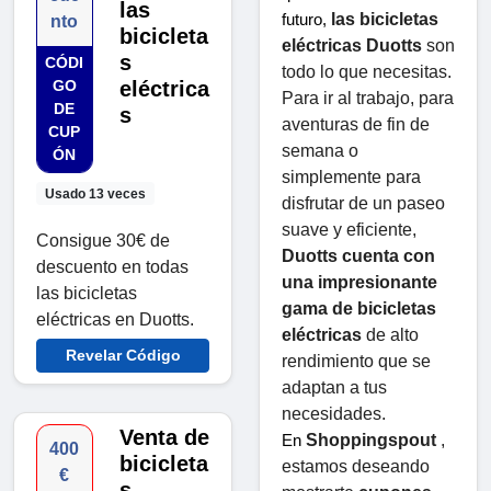
las
las bicicletas 
futuro, 
nto
bicicleta
eléctricas Duotts
 ​​son 
s
CÓDI
todo lo que necesitas. 
GO
eléctrica
Para ir al trabajo, para 
DE
s
aventuras de fin de 
CUP
semana o 
ÓN
simplemente para 
Usado 13 veces
disfrutar de un paseo 
suave y eficiente, 
Consigue 30€ de
Duotts ​​cuenta con 
descuento en todas
una impresionante 
las bicicletas
gama de bicicletas 
eléctricas en Duotts.
eléctricas
 de alto 
Revelar Código
rendimiento que se 
adaptan a tus 
necesidades.
Venta de
Shoppingspout
 , 
En 
400
bicicleta
estamos deseando 
€
s