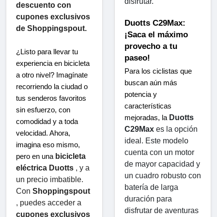
disfrutar.
descuento con
cupones exclusivos
Duotts ​​C29Max: 
de Shoppingspout.
¡Saca el máximo 
provecho a tu 
¿Listo para llevar tu 
paseo!
experiencia en bicicleta 
Para los ciclistas que 
a otro nivel? Imagínate 
buscan aún más 
recorriendo la ciudad o 
potencia y 
tus senderos favoritos 
características 
sin esfuerzo, con 
Duotts ​​
mejoradas, la 
comodidad y a toda 
C29Max
 es la opción 
velocidad. Ahora, 
ideal. Este modelo 
imagina eso mismo, 
cuenta con un motor 
bicicleta 
pero en una 
de mayor capacidad y 
eléctrica Duotts
 , y a 
un cuadro robusto con 
un precio imbatible. 
batería de larga 
Con 
Shoppingspout
duración para 
, puedes acceder a 
disfrutar de aventuras 
cupones exclusivos