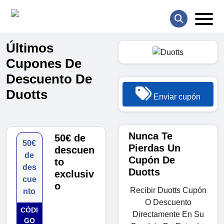
Últimos
Cupones De
Descuento De
Duotts
Enviar cupón
Nunca Te
50€ de
50€
Pierdas Un
descuen
de
Cupón De
to
des
Duotts
exclusiv
cue
o
Recibir Duotts Cupón
nto
O Descuento
CÓDI
Directamente En Su
GO