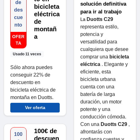
de
solución definitiva 
bicicleta
des
para ir al trabajo
eléctrica
cue
Duotts ​​C29
La 
de
nto
representa estilo, 
montañ
potencia y 
a
OFER
versatilidad para 
TA
cualquiera que desee 
Usado 11 veces
comprar una 
bicicleta 
eléctrica
 . Elegante y 
Sólo ahora puedes
eficiente, esta 
conseguir 22% de
bicicleta urbana 
descuento en
cuenta con una 
bicicleta eléctrica de
batería de larga 
montaña en Duotts.
duración, un motor 
Ver oferta
potente y una 
conducción cómoda. 
Con una 
Duotts ​​C29
 , 
100€ de
afrontarás con 
100
descuen
confianza cuestas y 