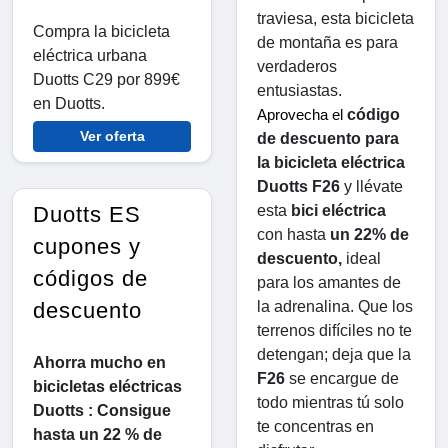
traviesa, esta bicicleta 
Compra la bicicleta
de montaña es para 
eléctrica urbana
verdaderos 
Duotts ​​C29 por 899€
entusiastas.
en Duotts.
código 
Aprovecha el 
Ver oferta
de descuento para 
la bicicleta eléctrica 
Duotts ​​F26
 y llévate 
esta 
bici eléctrica
Duotts ES
con hasta 
un 22% de 
cupones y
descuento,
 ideal 
códigos de
para los amantes de 
la adrenalina. Que los 
descuento
terrenos difíciles no te 
detengan; deja que la 
Ahorra mucho en
F26
 se encargue de 
bicicletas eléctricas
todo mientras tú solo 
Duotts : Consigue
te concentras en 
hasta un 22 % de