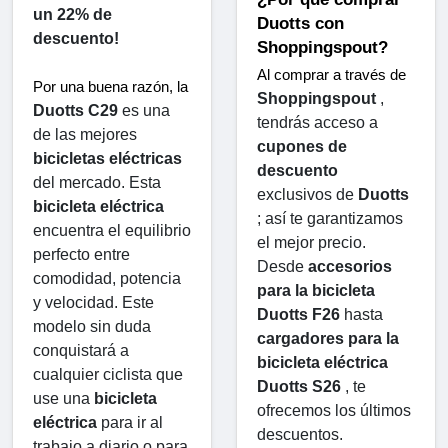
un 22% de 
Duotts ​​con 
descuento!
Shoppingspout?
Al comprar a través de 
Por una buena razón, la 
Shoppingspout
 , 
Duotts ​​C29
 es una 
tendrás acceso a 
de las mejores 
cupones de 
bicicletas eléctricas
descuento
del mercado. Esta 
exclusivos de 
Duotts
bicicleta eléctrica
; así te garantizamos 
encuentra el equilibrio 
el mejor precio. 
perfecto entre 
Desde 
accesorios 
comodidad, potencia 
para la bicicleta 
y velocidad. Este 
Duotts ​​F26
 hasta 
modelo sin duda 
cargadores para la 
conquistará a 
bicicleta eléctrica 
cualquier ciclista que 
Duotts ​​S26
 , te 
use una 
bicicleta 
ofrecemos los últimos 
eléctrica
 para ir al 
descuentos. 
trabajo a diario o para 