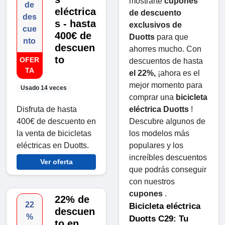
mostrarte 
cupones 
de
eléctrica
de descuento 
des
s - hasta
exclusivos de 
cue
400€ de
Duotts
 ​​para que 
nto
descuen
ahorres mucho. Con 
to
OFER
descuentos de hasta 
TA
el 22%,
 ¡ahora es el 
mejor momento para 
Usado 14 veces
comprar una 
bicicleta 
Disfruta de hasta
eléctrica Duotts
 ! 
400€ de descuento en
Descubre algunos de 
la venta de bicicletas
los modelos más 
eléctricas en Duotts.
populares y los 
increíbles descuentos 
Ver oferta
que podrás conseguir 
con nuestros 
cupones
 .
22% de
22
Bicicleta eléctrica 
descuen
%
Duotts ​​C29: Tu 
to en