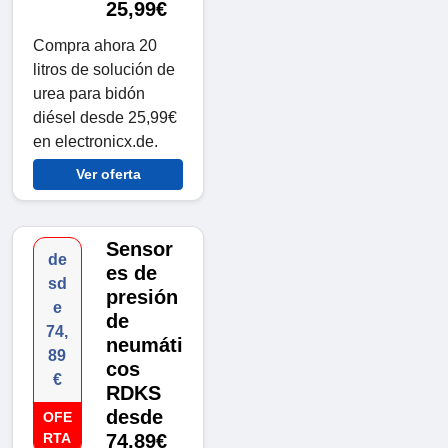
25,99€
Compra ahora 20
litros de solución de
urea para bidón
diésel desde 25,99€
en electronicx.de.
Ver oferta
Sensor
de
es de
sd
presión
e
de
74,
neumáti
89
cos
€
RDKS
desde
OFE
RTA
74,89€