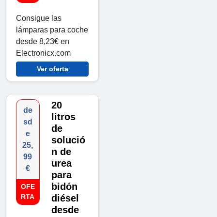
Consigue las
lámparas para coche
desde 8,23€ en
Electronicx.com
Ver oferta
20
de
litros
sd
de
e
solució
25,
n de
99
urea
€
para
bidón
OFE
RTA
diésel
desde