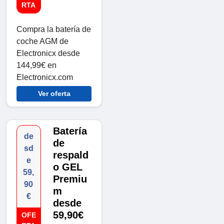
RTA
Compra la batería de
coche AGM de
Electronicx desde
144,99€ en
Electronicx.com
Ver oferta
Batería
de
de
sd
respald
e
o GEL
59,
Premiu
90
m
€
desde
59,90€
OFE