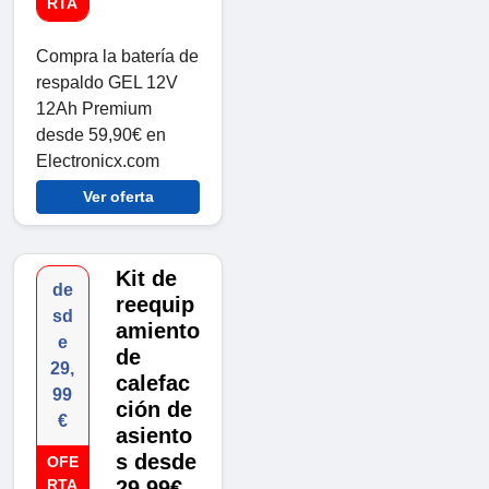
RTA
Compra la batería de
respaldo GEL 12V
12Ah Premium
desde 59,90€ en
Electronicx.com
Ver oferta
Kit de
de
reequip
sd
amiento
e
de
29,
calefac
99
ción de
€
asiento
s desde
OFE
RTA
29,99€