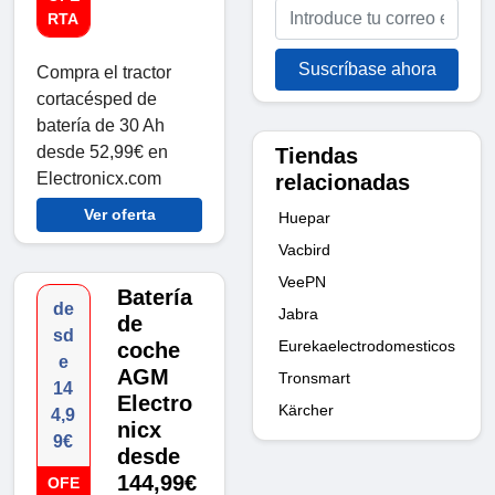
RTA
Suscríbase ahora
Compra el tractor
cortacésped de
batería de 30 Ah
desde 52,99€ en
Tiendas
Electronicx.com
relacionadas
Ver oferta
Huepar
Vacbird
VeePN
Batería
de
Jabra
de
sd
Eurekaelectrodomesticos
coche
e
AGM
Tronsmart
14
Electro
Kärcher
4,9
nicx
9€
desde
144,99€
OFE