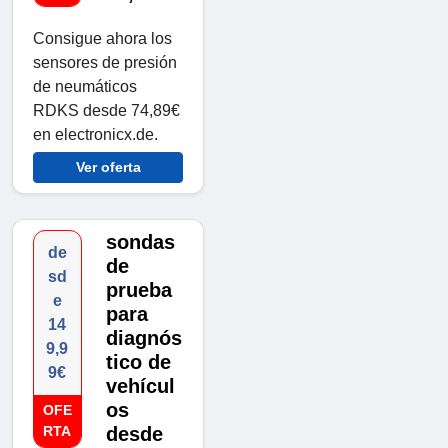
Consigue ahora los
sensores de presión
de neumáticos
RDKS desde 74,89€
en electronicx.de.
Ver oferta
sondas
de
de
sd
prueba
e
para
14
diagnós
9,9
tico de
9€
vehícul
os
OFE
RTA
desde