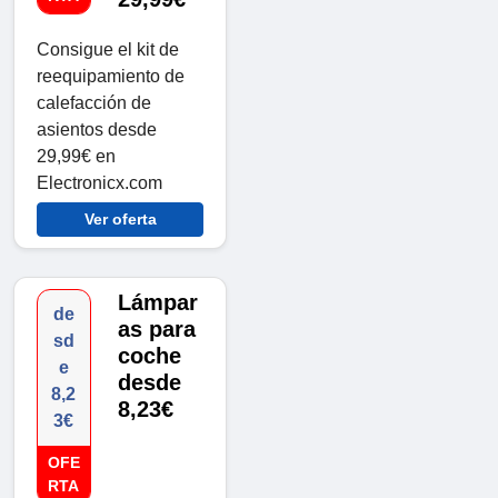
Consigue el kit de
reequipamiento de
calefacción de
asientos desde
29,99€ en
Electronicx.com
Ver oferta
Lámpar
de
as para
sd
coche
e
desde
8,2
8,23€
3€
OFE
RTA