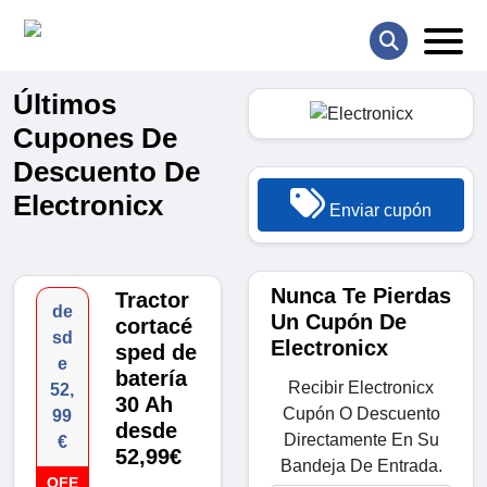
Últimos
Cupones De
Descuento De
Electronicx
Enviar cupón
Nunca Te Pierdas
Tractor
de
Un Cupón De
cortacé
sd
Electronicx
sped de
e
batería
Recibir Electronicx
52,
30 Ah
Cupón O Descuento
99
desde
Directamente En Su
€
52,99€
Bandeja De Entrada.
OFE