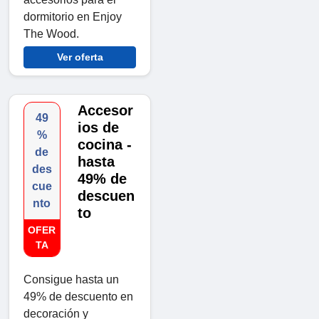
dormitorio en Enjoy
The Wood.
Ver oferta
Accesor
49
ios de
%
cocina -
de
hasta
des
49% de
cue
descuen
nto
to
OFER
TA
Consigue hasta un
49% de descuento en
decoración y