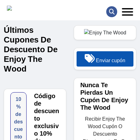
Últimos
Cupones De
Descuento De
Enjoy The
Enviar cupón
Wood
Nunca Te
Pierdas Un
Código
Cupón De Enjoy
10
de
The Wood
%
descuen
de
to
Recibir Enjoy The
des
exclusiv
Wood Cupón O
cue
o 10%
Descuento
nto