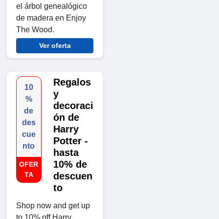
el árbol genealógico
de madera en Enjoy
The Wood.
Ver oferta
Regalos
10
y
%
decoraci
de
ón de
des
Harry
cue
Potter -
nto
hasta
10% de
OFER
TA
descuen
to
Shop now and get up
to 10% off Harry