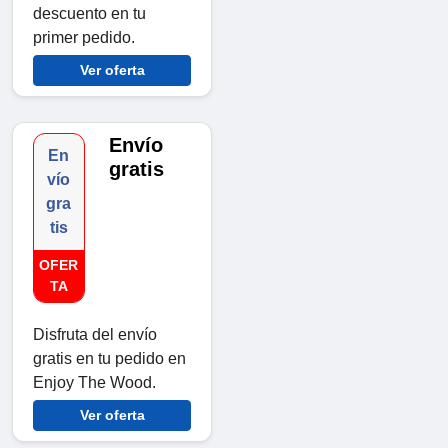
descuento en tu
primer pedido.
Ver oferta
Envío
En
gratis
vío
gra
tis
OFER
TA
Disfruta del envío
gratis en tu pedido en
Enjoy The Wood.
Ver oferta