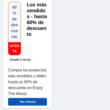
Los más
60
vendido
%
s - hasta
de
60% de
des
descuen
cue
to
nto
OFER
TA
Usado 1 veces
Compra los productos
más vendidos y obtén
hasta un 60% de
descuento en Enjoy
The Wood.
Ver oferta