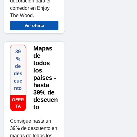
decoración para el
comedor en Enjoy
The Wood.
Ver oferta
Mapas
39
de
%
todos
de
los
des
países -
cue
hasta
nto
39% de
descuen
OFER
TA
to
Consigue hasta un
39% de descuento en
mapas de todos los