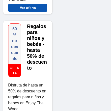
Ver oferta
Regalos
50
para
%
niños y
de
bebés -
des
hasta
cue
50% de
nto
descuen
to
OFER
TA
Disfruta de hasta un
50% de descuento en
regalos para niños y
bebés en Enjoy The
Wood.