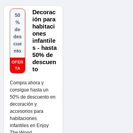
Decorac
50
ión para
%
habitaci
de
ones
des
infantile
cue
s - hasta
nto
50% de
descuen
OFER
TA
to
Compra ahora y
consigue hasta un
50% de descuento en
decoración y
accesorios para
habitaciones
infantiles en Enjoy
The Wood.