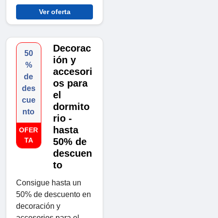
Ver oferta
Decorac
50
ión y
%
accesori
de
os para
des
el
cue
dormito
nto
rio -
hasta
OFER
TA
50% de
descuen
to
Consigue hasta un
50% de descuento en
decoración y
accesorios para el