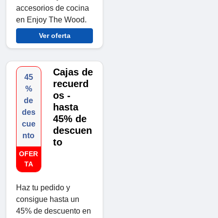
accesorios de cocina
en Enjoy The Wood.
Ver oferta
Cajas de
45
recuerd
%
os -
de
hasta
des
45% de
cue
descuen
nto
to
OFER
TA
Haz tu pedido y
consigue hasta un
45% de descuento en