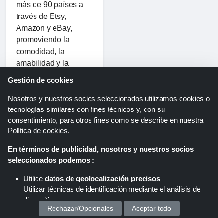
más de 90 países a
través de Etsy,
Amazon y eBay,
promoviendo la
comodidad, la
amabilidad y la
aventura. Son
Gestión de cookies
significativos,
inspiradores y atraen
Nosotros y nuestros socios seleccionados utilizamos cookies o
tecnologías similares con fines técnicos y, con su
a personas de todas
consentimiento, para otros fines como se describe en nuestra
las edades y
Política de cookies
.
orígenes.
En términos de publicidad, nosotros y nuestros socios
seleccionados podemos :
Home
Todas las tiendas
Enjoy The Wood
Utilice
datos de geolocalización precisos
Utilizar técnicas de identificación mediante el análisis de
dispositivos.
Hoja informativa
Rechazar/Opcionales
Aceptar todo
Almacenar y/o acceder a información en un dispositivo