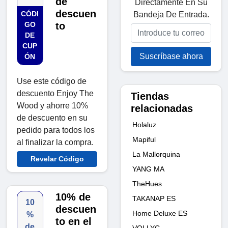
de
Directamente En Su
descuen
CÓDI
Bandeja De Entrada.
GO
to
DE
CUP
Suscríbase ahora
ÓN
Use este código de
descuento Enjoy The
Tiendas
Wood y ahorre 10%
relacionadas
de descuento en su
Holaluz
pedido para todos los
Mapiful
al finalizar la compra.
La Mallorquina
Revelar Código
YANG MA
TheHues
10% de
TAKANAP ES
10
descuen
Home Deluxe ES
%
to en el
de
VOLLYC