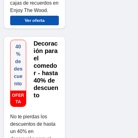
cajas de recuerdos en
Enjoy The Wood.
Ver oferta
Decorac
40
ión para
%
el
de
comedo
des
r - hasta
cue
40% de
nto
descuen
to
OFER
TA
No te pierdas los
descuentos de hasta
un 40% en