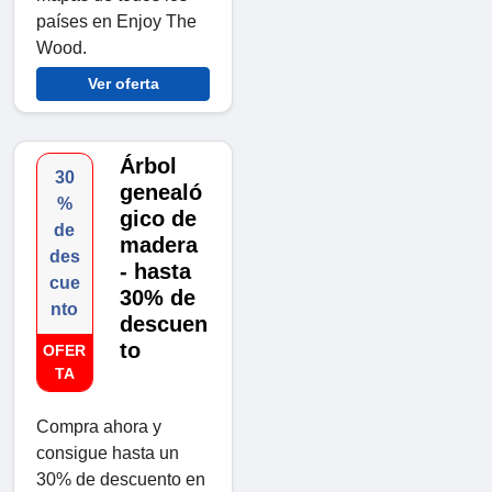
países en Enjoy The
Wood.
Ver oferta
Árbol
30
genealó
%
gico de
de
madera
des
- hasta
cue
30% de
nto
descuen
to
OFER
TA
Compra ahora y
consigue hasta un
30% de descuento en