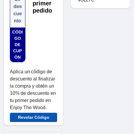
primer
des
pedido
cue
nto
CÓDI
GO
DE
CUP
ÓN
Aplica un código de
descuento al finalizar
la compra y obtén un
10% de descuento en
tu primer pedido en
Enjoy The Wood.
Revelar Código