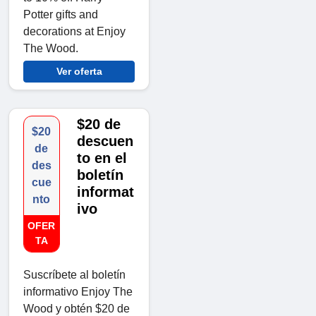
Potter gifts and
decorations at Enjoy
The Wood.
Ver oferta
$20 de
$20
descuen
de
to en el
des
boletín
cue
informat
nto
ivo
OFER
TA
Suscríbete al boletín
informativo Enjoy The
Wood y obtén $20 de