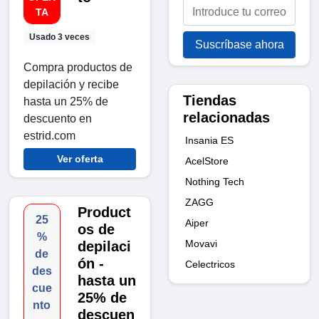
TA
Usado 3 veces
Suscríbase ahora
Compra productos de
depilación y recibe
Tiendas
hasta un 25% de
relacionadas
descuento en
estrid.com
Insania ES
Ver oferta
AcelStore
Nothing Tech
ZAGG
Product
25
Aiper
os de
%
Movavi
depilaci
de
ón -
Celectricos
des
hasta un
cue
25% de
nto
descuen