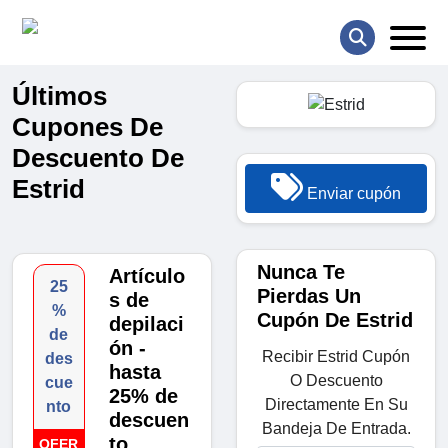
Últimos
Cupones De
Descuento De
Estrid
Enviar cupón
Nunca Te
Artículo
25
Pierdas Un
s de
%
Cupón De Estrid
depilaci
de
ón -
Recibir Estrid Cupón
des
hasta
O Descuento
cue
25% de
Directamente En Su
nto
descuen
Bandeja De Entrada.
to
OFER