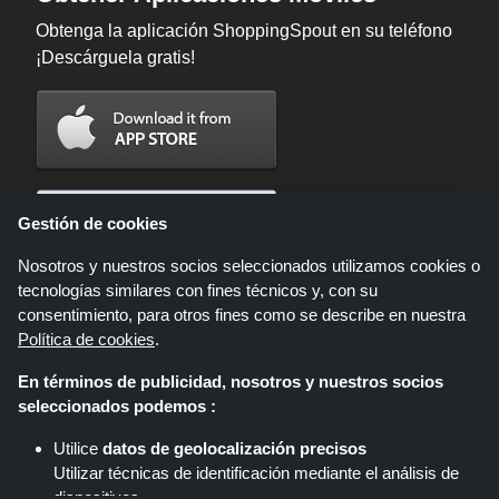
Obtenga la aplicación ShoppingSpout en su teléfono
¡Descárguela gratis!
Gestión de cookies
Nosotros y nuestros socios seleccionados utilizamos cookies o
tecnologías similares con fines técnicos y, con su
consentimiento, para otros fines como se describe en nuestra
Política de cookies
.
En términos de publicidad, nosotros y nuestros socios
Shoppingspout.com/es es un sitio web que presenta ofertas, descuentos y
seleccionados podemos :
cupones; Estas ofertas u ofertas están disponibles a través de diferentes
redes de afiliados. Shoppingspout.com/es o su personal no participan
Utilice
datos de geolocalización precisos
cuando usted realiza una compra a través de estos enlaces,
Utilizar técnicas de identificación mediante el análisis de
Shoppingspout.com/es gana comisiones únicamente a través de estos
enlaces/ofertas.
dispositivos.