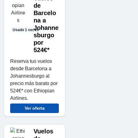
de
Barcelo
na a
Johanne
Usado 1 veces
sburgo
por
524€*
Reserva tus vuelos
desde Barcelona a
Johannesburgo al
precio más barato por
524€* con Ethiopian
Airlines.
Ver oferta
Vuelos