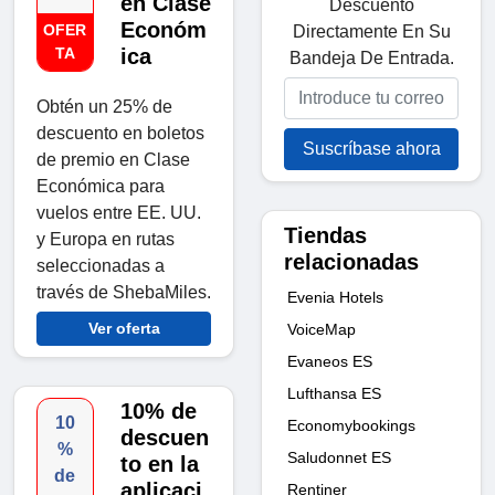
en Clase
Descuento
Económ
OFER
Directamente En Su
TA
ica
Bandeja De Entrada.
Obtén un 25% de
descuento en boletos
Suscríbase ahora
de premio en Clase
Económica para
vuelos entre EE. UU.
Tiendas
y Europa en rutas
relacionadas
seleccionadas a
través de ShebaMiles.
Evenia Hotels
Ver oferta
VoiceMap
Evaneos ES
Lufthansa ES
10% de
10
Economybookings
descuen
%
Saludonnet ES
to en la
de
aplicaci
Rentiner