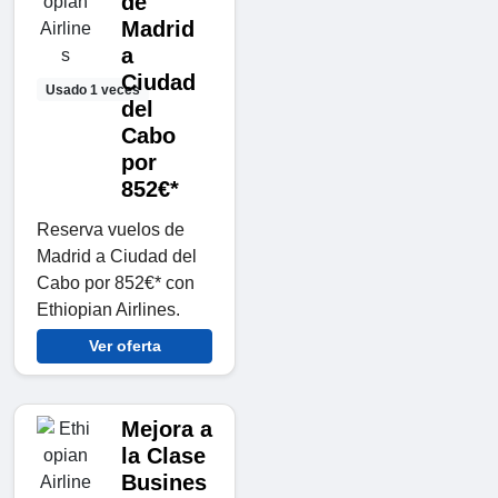
de
Madrid
a
Ciudad
Usado 1 veces
del
Cabo
por
852€*
Reserva vuelos de
Madrid a Ciudad del
Cabo por 852€* con
Ethiopian Airlines.
Ver oferta
Mejora a
la Clase
Busines