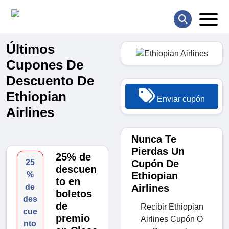
Últimos
Cupones De
Descuento De
Ethiopian
Enviar cupón
Airlines
Nunca Te
Pierdas Un
25% de
Cupón De
25
descuen
Ethiopian
%
to en
Airlines
de
boletos
des
de
Recibir Ethiopian
cue
premio
Airlines Cupón O
nto