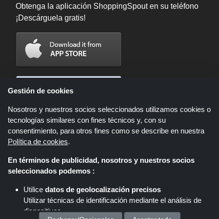
Obtenga la aplicación ShoppingSpout en su teléfono
¡Descárguela gratis!
Gestión de cookies
Nosotros y nuestros socios seleccionados utilizamos cookies o
tecnologías similares con fines técnicos y, con su
consentimiento, para otros fines como se describe en nuestra
Política de cookies
.
En términos de publicidad, nosotros y nuestros socios
Shoppingspout.com/es es un sitio web que presenta ofertas, descuentos y
seleccionados podemos :
cupones; Estas ofertas u ofertas están disponibles a través de diferentes
redes de afiliados. Shoppingspout.com/es o su personal no participan
Utilice
datos de geolocalización precisos
cuando usted realiza una compra a través de estos enlaces,
Utilizar técnicas de identificación mediante el análisis de
Shoppingspout.com/es gana comisiones únicamente a través de estos
enlaces/ofertas.
dispositivos.
Copyright © 2026 ShoppingSpout. Todos los derechos reservados.