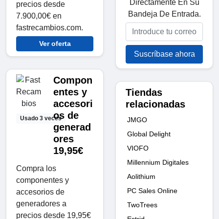
Directamente En Su
precios desde
Bandeja De Entrada.
7.900,00€ en
fastrecambios.com.
Ver oferta
Suscríbase ahora
Compon
entes y
Tiendas
accesori
relacionadas
os de
Usado 3 veces
JMGO
generad
Global Delight
ores
VIOFO
19,95€
Millennium Digitales
Compra los
Aolithium
componentes y
PC Sales Online
accesorios de
generadores a
TwoTrees
precios desde 19,95€
Estrid