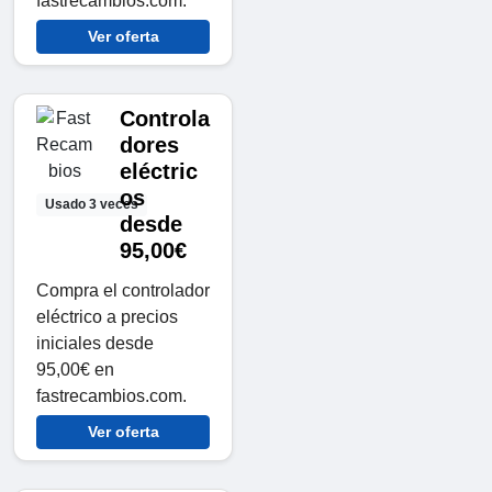
fastrecambios.com.
Ver oferta
Controla
dores
eléctric
os
Usado 3 veces
desde
95,00€
Compra el controlador
eléctrico a precios
iniciales desde
95,00€ en
fastrecambios.com.
Ver oferta