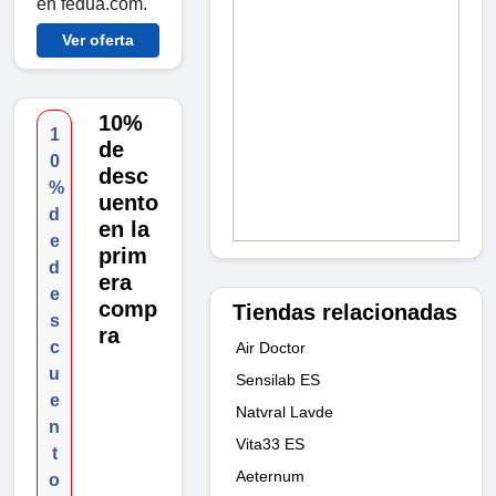
en fedua.com.
Ver oferta
10%
1
de
0
desc
%
uento
d
en la
e
prim
d
era
e
comp
Tiendas relacionadas
s
ra
c
Air Doctor
u
Sensilab ES
e
Natvral Lavde
n
Vita33 ES
t
Aeternum
o