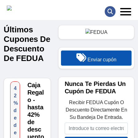
Últimos
Cupones De
Descuento
De FEDUA
Enviar cupón
Nunca Te Pierdas Un
Caja
4
Cupón De FEDUA
Regal
2
o -
Recibir FEDUA Cupón O
%
hasta
Descuento Directamente En
d
42%
Su Bandeja De Entrada.
e
de
d
desc
e
uento