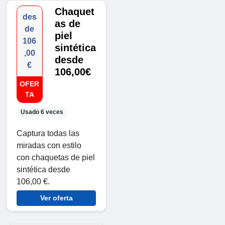
Chaquet
des
as de
de
piel
106
sintética
,00
desde
€
106,00€
OFER
TA
Usado 6 veces
Captura todas las
miradas con estilo
con chaquetas de piel
sintética desde
106,00 €.
Ver oferta