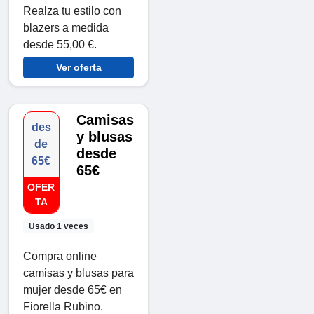
Realza tu estilo con
blazers a medida
desde 55,00 €.
Ver oferta
Camisas
des
y blusas
de
desde
65€
65€
OFER
TA
Usado 1 veces
Compra online
camisas y blusas para
mujer desde 65€ en
Fiorella Rubino.