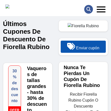
Últimos
Cupones De
Descuento De
Fiorella Rubino
Enviar cupón
Nunca Te
Vaquero
30
Pierdas Un
s de
%
Cupón De
tallas
de
Fiorella Rubino
grandes
des
- hasta
Recibir Fiorella
cue
30% de
Rubino Cupón O
nto
descuen
Descuento
to
OFER