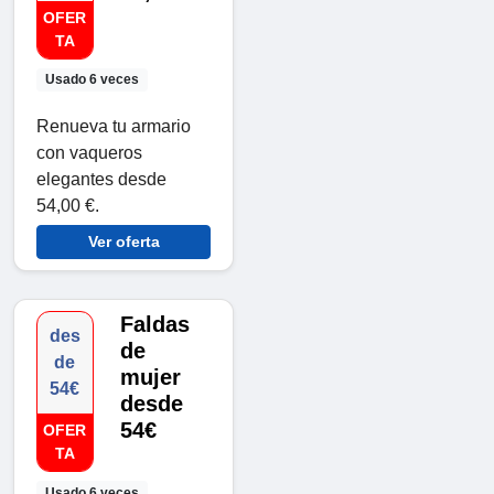
OFER
TA
Usado 6 veces
Renueva tu armario
con vaqueros
elegantes desde
54,00 €.
Ver oferta
Faldas
des
de
de
mujer
54€
desde
54€
OFER
TA
Usado 6 veces