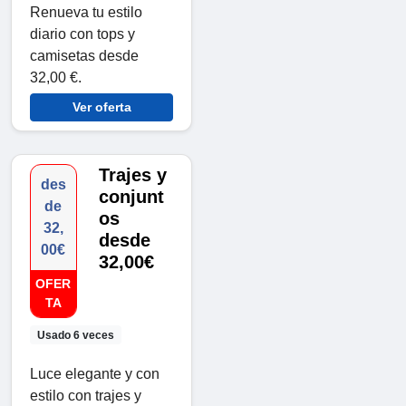
Renueva tu estilo
diario con tops y
camisetas desde
32,00 €.
Ver oferta
Trajes y
des
conjunt
de
os
32,
desde
00€
32,00€
OFER
TA
Usado 6 veces
Luce elegante y con
estilo con trajes y