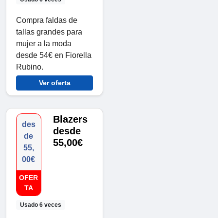
Compra faldas de
tallas grandes para
mujer a la moda
desde 54€ en Fiorella
Rubino.
Ver oferta
Blazers
des
desde
de
55,00€
55,
00€
OFER
TA
Usado 6 veces