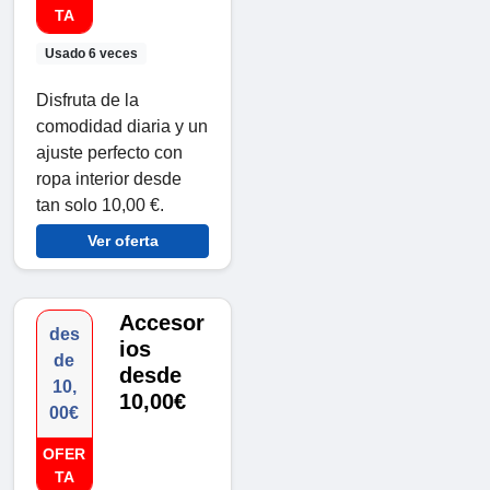
TA
Usado 6 veces
Disfruta de la
comodidad diaria y un
ajuste perfecto con
ropa interior desde
tan solo 10,00 €.
Ver oferta
Accesor
des
ios
de
desde
10,
10,00€
00€
OFER
TA