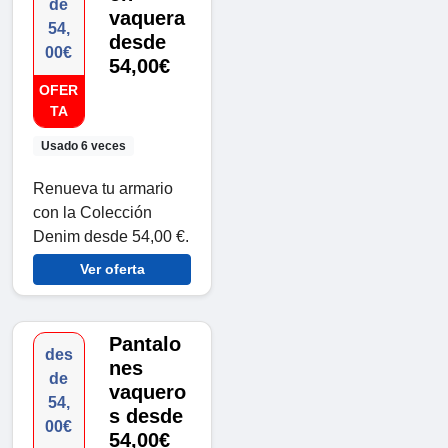
de
vaquera
54,
desde
00€
54,00€
OFER
TA
Usado 6 veces
Renueva tu armario
con la Colección
Denim desde 54,00 €.
Ver oferta
Pantalo
des
nes
de
vaquero
54,
s desde
00€
54,00€