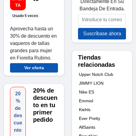
Directamente En Su
TA
Bandeja De Entrada.
Usado 5 veces
Aprovecha hasta un
Suscríbase ahora
30% de descuento en
vaqueros de tallas
grandes para mujer
Tiendas
en Fiorella Rubino.
relacionadas
Ver oferta
Upper Notch Club
JIMMY LION
20% de
Nike ES
20
descuen
Emmiol
%
to en tu
de
Kiehls
primer
des
Ever Pretty
pedido
cue
AllSaints
nto
Beautikini