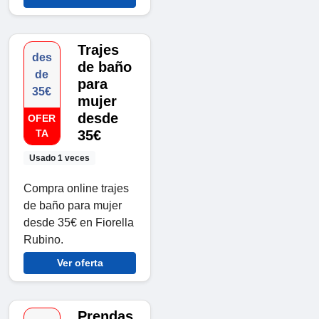
Trajes
des
de baño
de
para
35€
mujer
desde
OFER
TA
35€
Usado 1 veces
Compra online trajes
de baño para mujer
desde 35€ en Fiorella
Rubino.
Ver oferta
Prendas