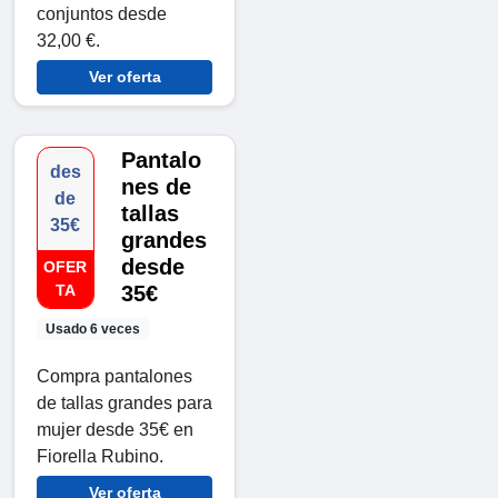
conjuntos desde
32,00 €.
Ver oferta
Pantalo
des
nes de
de
tallas
35€
grandes
desde
OFER
TA
35€
Usado 6 veces
Compra pantalones
de tallas grandes para
mujer desde 35€ en
Fiorella Rubino.
Ver oferta