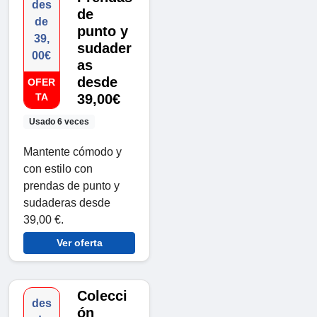
des
de
de
punto y
39,
sudader
00€
as
desde
OFER
TA
39,00€
Usado 6 veces
Mantente cómodo y
con estilo con
prendas de punto y
sudaderas desde
39,00 €.
Ver oferta
Colecci
des
ón