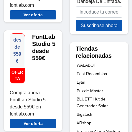
Bandeja De Entrada.
fontlab.com
Ver oferta
Suscríbase ahora
FontLab
des
Studio 5
de
Tiendas
desde
559
relacionadas
559€
€
WALABOT
OFER
Fast Recambios
TA
Lytmi
Puzzle Master
Compra ahora
BLUETTI Kit de
FontLab Studio 5
Generador Solar
desde 559€ en
fontlab.com
Bigstock
XRshop
Ver oferta
Hikvision Alarm System