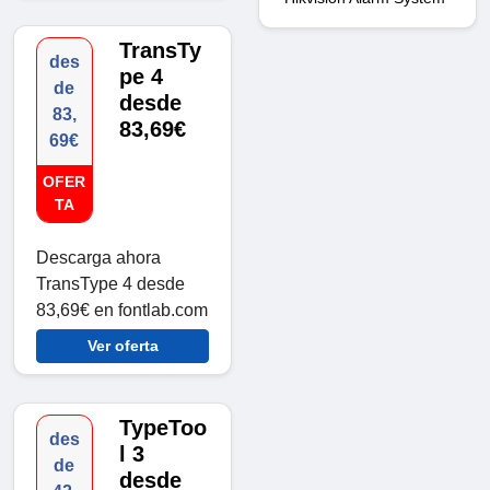
TransTy
des
pe 4
de
desde
83,
83,69€
69€
OFER
TA
Descarga ahora
TransType 4 desde
83,69€ en fontlab.com
Ver oferta
TypeToo
des
l 3
de
desde