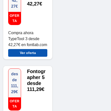
42,
42,27€
27€
OFER
TA
Compra ahora
TypeTool 3 desde
42,27€ en fontlab.com
Ver oferta
Fontogr
des
apher 5
de
desde
111,
111,29€
29€
OFER
TA