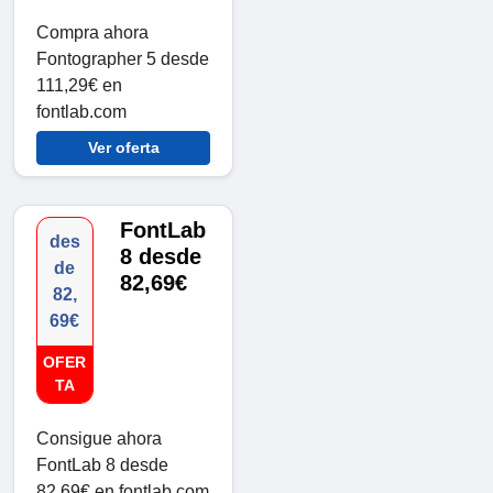
Compra ahora
Fontographer 5 desde
111,29€ en
fontlab.com
Ver oferta
FontLab
des
8 desde
de
82,69€
82,
69€
OFER
TA
Consigue ahora
FontLab 8 desde
82,69€ en fontlab.com