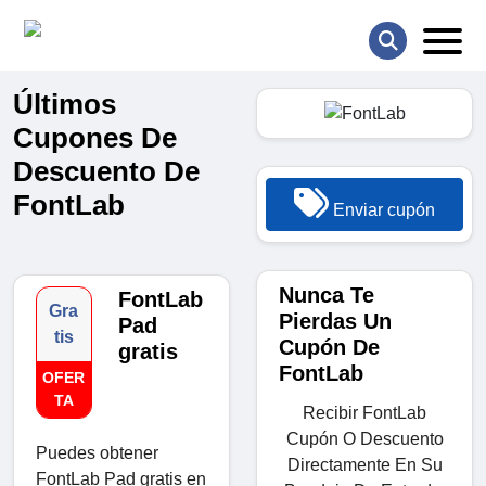
Últimos
Cupones De
Descuento De
FontLab
Enviar cupón
Nunca Te
FontLab
Gra
Pierdas Un
Pad
tis
Cupón De
gratis
FontLab
OFER
TA
Recibir FontLab
Cupón O Descuento
Puedes obtener
Directamente En Su
FontLab Pad gratis en