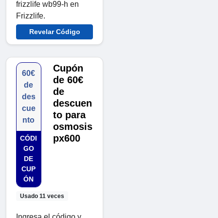
frizzlife wb99-h en
Frizzlife.
Revelar Código
Cupón
60€
de 60€
de
de
des
descuen
cue
to para
nto
osmosis
px600
CÓDI
GO
DE
CUP
ÓN
Usado 11 veces
Ingresa el código y