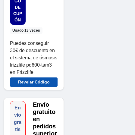
GO
DE
CUP
ÓN
Usado 13 veces
Puedes conseguir
30€ de descuento en
el sistema de ósmosis
frizzlife pd600-tam3
en Frizzlife.
Revelar Código
Envío
En
gratuito
vío
en
gra
pedidos
tis
superior