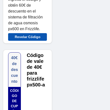
obtén 60€ de
descuento en el
sistema de filtración
de agua osmosis
px600 en Frizzlife.
Revelar Código
Código
40€
de vale
de
de 40€
des
para
cue
frizzlife
nto
px500-a
CÓDI
GO
DE
CUP