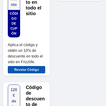
to en
nto
todo el
sitio
CÓDI
GO
DE
CUP
ÓN
Aplica el código y
obtén un 10% de
descuento en todo el
sitio en Frizzlife.
Revelar Código
Código
120
de
€
descuen
de
to de