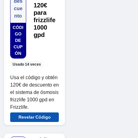
des
120€
cue
para
nto
frizzlife
1000
CÓDI
GO
gpd
DE
CUP
ÓN
Usado 14 veces
Usa el código y obtén
120€ de descuento en
el sistema de ósmosis
frizzlife 1000 gpd en
Frizzlife.
Revelar Código