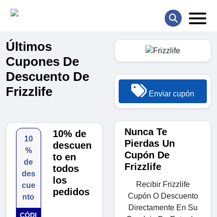
Últimos
Cupones De
Descuento De
Frizzlife
Enviar cupón
Nunca Te
10% de
10
Pierdas Un
descuen
%
Cupón De
to en
de
Frizzlife
todos
des
los
Recibir Frizzlife
cue
pedidos
Cupón O Descuento
nto
Directamente En Su
CÓDI