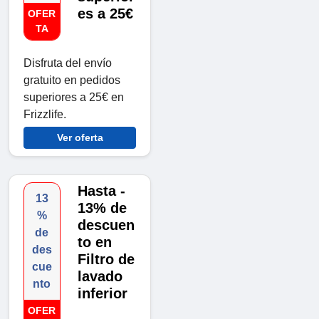
es a 25€
OFER
TA
Disfruta del envío
gratuito en pedidos
superiores a 25€ en
Frizzlife.
Ver oferta
Hasta -
13
13% de
%
descuen
de
to en
des
Filtro de
cue
lavado
nto
inferior
OFER