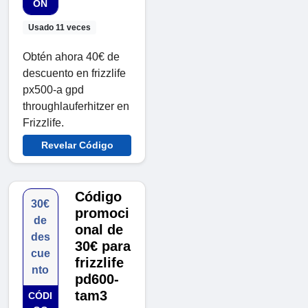
ÓN
Usado 11 veces
Obtén ahora 40€ de
descuento en frizzlife
px500-a gpd
throughlauferhitzer en
Frizzlife.
Revelar Código
Código
30€
promoci
de
onal de
des
30€ para
cue
frizzlife
nto
pd600-
tam3
CÓDI