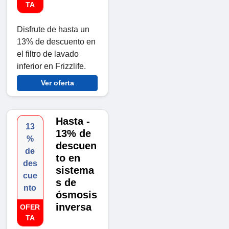
TA
Disfrute de hasta un
13% de descuento en
el filtro de lavado
inferior en Frizzlife.
Ver oferta
Hasta -
13
13% de
%
descuen
de
to en
des
sistema
cue
s de
nto
ósmosis
inversa
OFER
TA