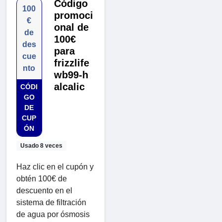
Código
100
promoci
€
onal de
de
100€
des
para
cue
frizzlife
nto
wb99-h
alcalic
CÓDI
GO
DE
CUP
ÓN
Usado 8 veces
Haz clic en el cupón y
obtén 100€ de
descuento en el
sistema de filtración
de agua por ósmosis