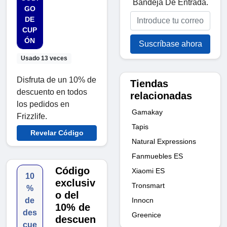
Bandeja De Entrada.
GO
DE
CUP
ÓN
Suscríbase ahora
Usado 13 veces
Disfruta de un 10% de
Tiendas
descuento en todos
relacionadas
los pedidos en
Gamakay
Frizzlife.
Tapis
Revelar Código
Natural Expressions
Fanmuebles ES
Código
Xiaomi ES
10
exclusiv
Tronsmart
%
o del
Innocn
de
10% de
des
Greenice
descuen
cue