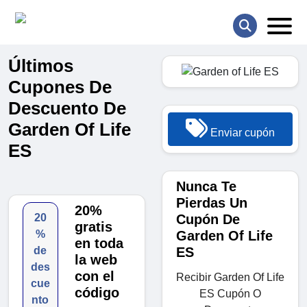
Últimos
Cupones De
Descuento De
Garden Of Life
Enviar cupón
ES
Nunca Te
Pierdas Un
20%
Cupón De
20
gratis
Garden Of Life
%
en toda
ES
de
la web
des
con el
Recibir Garden Of Life
cue
código
ES Cupón O
nto