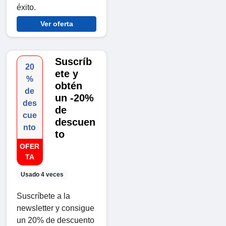
éxito.
Ver oferta
Suscríb
20
ete y
%
obtén
de
un -20%
des
de
cue
descuen
nto
to
OFER
TA
Usado 4 veces
Suscríbete a la
newsletter y consigue
un 20% de descuento