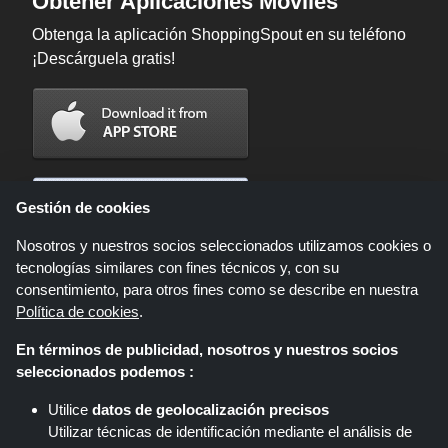
Obtener Aplicaciones Móviles
Obtenga la aplicación ShoppingSpout en su teléfono
¡Descárguela gratis!
Gestión de cookies
Nosotros y nuestros socios seleccionados utilizamos cookies o
tecnologías similares con fines técnicos y, con su
consentimiento, para otros fines como se describe en nuestra
Política de cookies
.
En términos de publicidad, nosotros y nuestros socios
Shoppingspout.com/es es un sitio web que presenta ofertas, descuentos y
seleccionados podemos :
cupones; Estas ofertas u ofertas están disponibles a través de diferentes
redes de afiliados. Shoppingspout.com/es o su personal no participan
Utilice
datos de geolocalización precisos
cuando usted realiza una compra a través de estos enlaces,
Utilizar técnicas de identificación mediante el análisis de
Shoppingspout.com/es gana comisiones únicamente a través de estos
enlaces/ofertas.