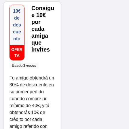
Consigu
10€
e 10€
de
por
des
cada
cue
amiga
nto
que
invites
OFER
TA
Usado 3 veces
Tu amigo obtendrá un
30% de descuento en
su primer pedido
cuando compre un
mínimo de 40€, y tú
obtendrás 10€ de
crédito por cada
amigo referido con