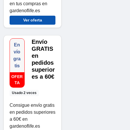
en tus compras en
gardenoflife.es
Ver oferta
Envío
En
GRATIS
vío
en
gra
pedidos
tis
superior
es a 60€
OFER
TA
Usado 2 veces
Consigue envío gratis
en pedidos superiores
a 60€ en
gardenoflife.es