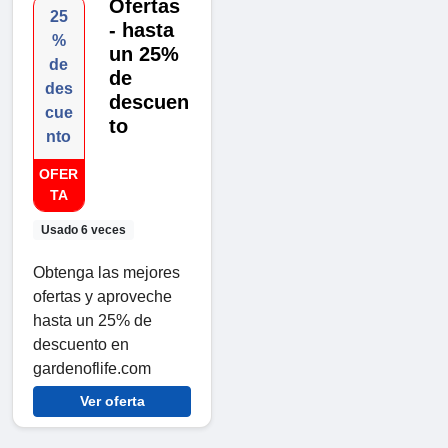
Ofertas
25
- hasta
%
un 25%
de
de
des
descuen
cue
to
nto
OFER
TA
Usado 6 veces
Obtenga las mejores
ofertas y aproveche
hasta un 25% de
descuento en
gardenoflife.com
Ver oferta