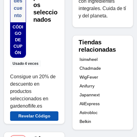
des
con ingredientes
os
cue
integrales. Cuida de tí
seleccio
nto
y del planeta.
nados
CÓDI
GO
DE
Tiendas
CUP
relacionadas
ÓN
Isinwheel
Usado 4 veces
Chadmade
Consigue un 20% de
WigFever
descuento en
Anifurry
productos
Japannext
seleccionados en
AliExpress
gardenoflife.es
Astrobloc
Revelar Código
Belkin