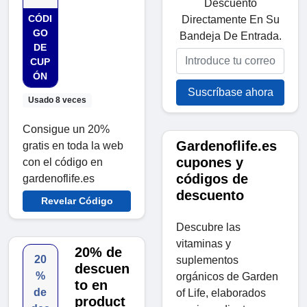
Descuento
CÓDI
Directamente En Su
GO
Bandeja De Entrada.
DE
CUP
ÓN
Suscríbase ahora
Usado 8 veces
Consigue un 20%
Gardenoflife.es
gratis en toda la web
cupones y
con el código en
códigos de
gardenoflife.es
descuento
Revelar Código
Descubre las
vitaminas y
20% de
20
suplementos
descuen
%
orgánicos de Garden
to en
de
of Life, elaborados
product