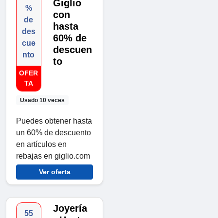
Giglio
%
con
de
hasta
des
60% de
cue
descuen
nto
to
OFER
TA
Usado 10 veces
Puedes obtener hasta
un 60% de descuento
en artículos en
rebajas en giglio.com
Ver oferta
Joyería
55