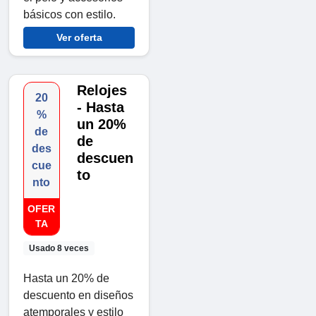
básicos con estilo.
Ver oferta
Relojes
20
- Hasta
%
un 20%
de
de
des
descuen
cue
to
nto
OFER
TA
Usado 8 veces
Hasta un 20% de
descuento en diseños
atemporales y estilo