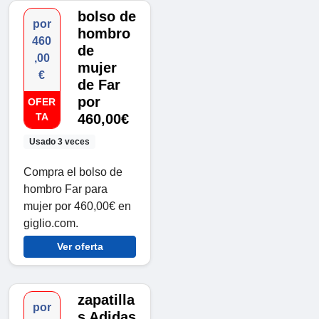
bolso de
por
hombro
460
de
,00
mujer
€
de Far
por
OFER
TA
460,00€
Usado 3 veces
Compra el bolso de
hombro Far para
mujer por 460,00€ en
giglio.com.
Ver oferta
zapatilla
por
s Adidas