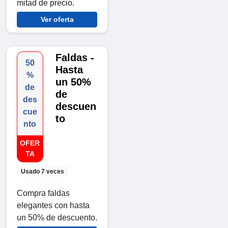
mitad de precio.
Ver oferta
Faldas -
50
Hasta
%
un 50%
de
de
des
descuen
cue
to
nto
OFER
TA
Usado 7 veces
Compra faldas
elegantes con hasta
un 50% de descuento.