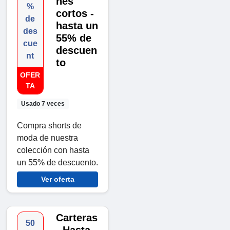
nes
%
cortos -
de
hasta un
des
55% de
cue
descuen
nt
to
OFER
TA
Usado 7 veces
Compra shorts de
moda de nuestra
colección con hasta
un 55% de descuento.
Ver oferta
Carteras
50