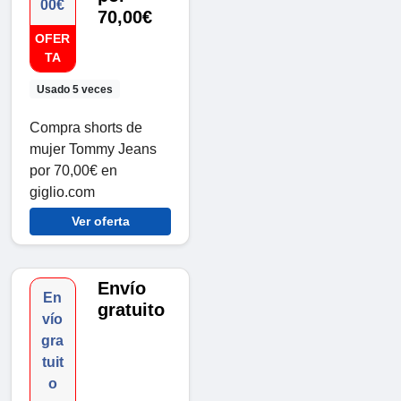
00€
70,00€
OFER
TA
Usado 5 veces
Compra shorts de
mujer Tommy Jeans
por 70,00€ en
giglio.com
Ver oferta
Envío
En
gratuito
vío
gra
tuit
o