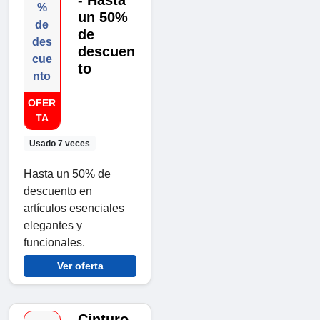
- Hasta
%
un 50%
de
de
des
descuen
cue
to
nto
OFER
TA
Usado 7 veces
Hasta un 50% de
descuento en
artículos esenciales
elegantes y
funcionales.
Ver oferta
Cinturo