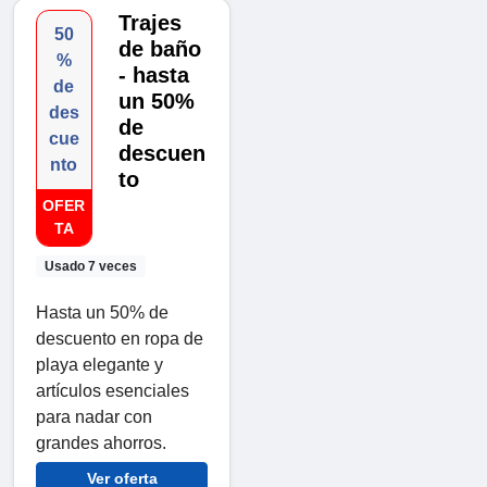
Trajes
50
de baño
%
- hasta
de
un 50%
des
de
cue
descuen
nto
to
OFER
TA
Usado 7 veces
Hasta un 50% de
descuento en ropa de
playa elegante y
artículos esenciales
para nadar con
grandes ahorros.
Ver oferta