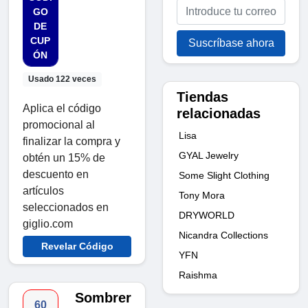
GO
DE
CUP
Suscríbase ahora
ÓN
Usado 122 veces
Tiendas
Aplica el código
relacionadas
promocional al
Lisa
finalizar la compra y
GYAL Jewelry
obtén un 15% de
descuento en
Some Slight Clothing
artículos
Tony Mora
seleccionados en
DRYWORLD
giglio.com
Nicandra Collections
Revelar Código
YFN
Raishma
Sombrer
60