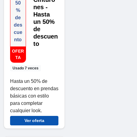
50
nes -
%
Hasta
de
un 50%
des
de
cue
descuen
nto
to
OFER
TA
Usado 7 veces
Hasta un 50% de
descuento en prendas
básicas con estilo
para completar
cualquier look.
Ver oferta