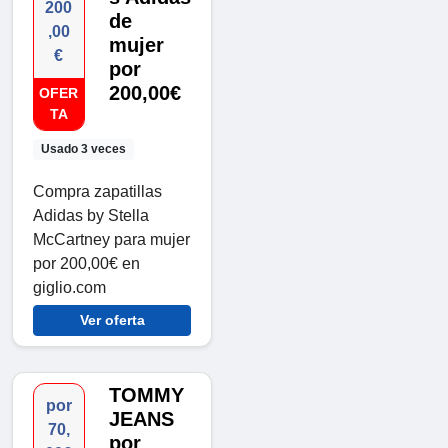
200
de
,00
mujer
€
por
200,00€
OFER
TA
Usado 3 veces
Compra zapatillas
Adidas by Stella
McCartney para mujer
por 200,00€ en
giglio.com
Ver oferta
TOMMY
por
JEANS
70,
por