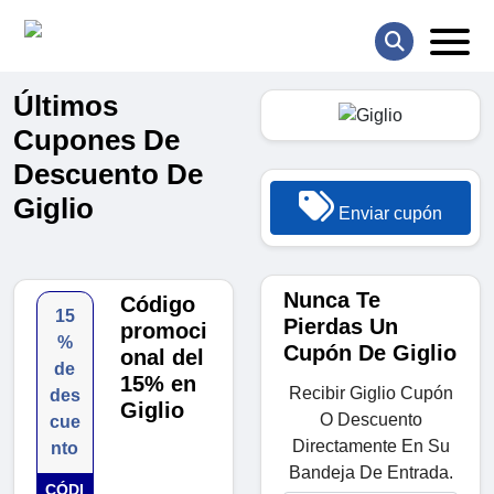
Últimos
Cupones De
Descuento De
Giglio
Enviar cupón
Nunca Te
Código
15
Pierdas Un
promoci
%
Cupón De Giglio
onal del
de
15% en
Recibir Giglio Cupón
des
Giglio
O Descuento
cue
Directamente En Su
nto
Bandeja De Entrada.
CÓDI