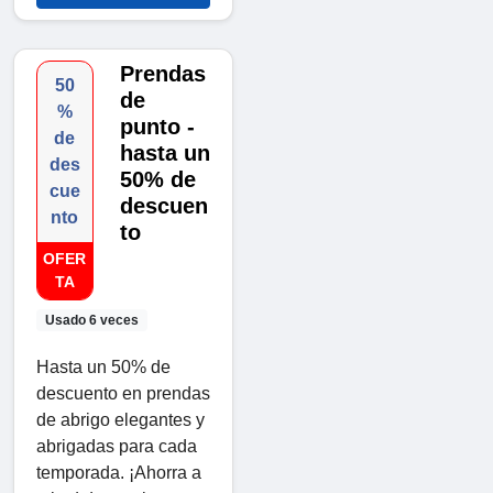
Prendas
50
de
%
punto -
de
hasta un
des
50% de
cue
descuen
nto
to
OFER
TA
Usado 6 veces
Hasta un 50% de
descuento en prendas
de abrigo elegantes y
abrigadas para cada
temporada. ¡Ahorra a