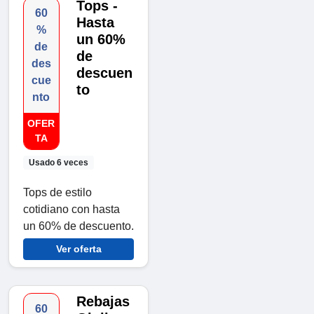
Tops -
60
Hasta
%
un 60%
de
de
des
descuen
cue
to
nto
OFER
TA
Usado 6 veces
Tops de estilo
cotidiano con hasta
un 60% de descuento.
Ver oferta
Rebajas
60