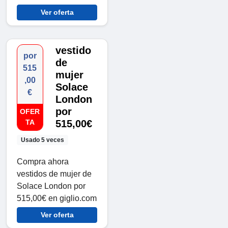
Ver oferta
vestido
por
de
515
mujer
,00
Solace
€
London
por
OFER
TA
515,00€
Usado 5 veces
Compra ahora
vestidos de mujer de
Solace London por
515,00€ en giglio.com
Ver oferta