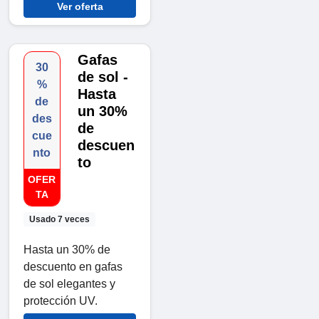
Ver oferta
Gafas
30
de sol -
%
Hasta
de
un 30%
des
de
cue
descuen
nto
to
OFER
TA
Usado 7 veces
Hasta un 30% de
descuento en gafas
de sol elegantes y
protección UV.