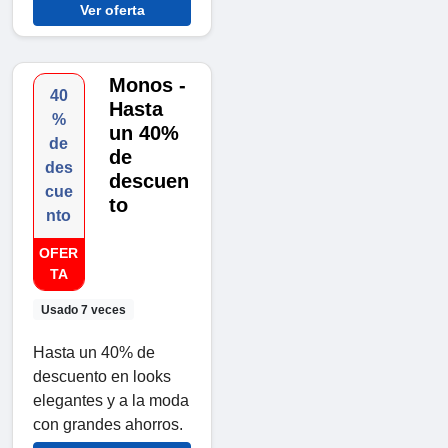
Ver oferta
Monos -
40
Hasta
%
un 40%
de
de
des
descuen
cue
to
nto
OFER
TA
Usado 7 veces
Hasta un 40% de
descuento en looks
elegantes y a la moda
con grandes ahorros.