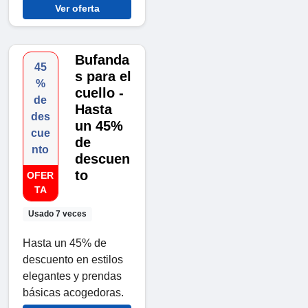
Ver oferta
Bufanda
45
s para el
%
cuello -
de
Hasta
des
un 45%
cue
de
nto
descuen
to
OFER
TA
Usado 7 veces
Hasta un 45% de
descuento en estilos
elegantes y prendas
básicas acogedoras.