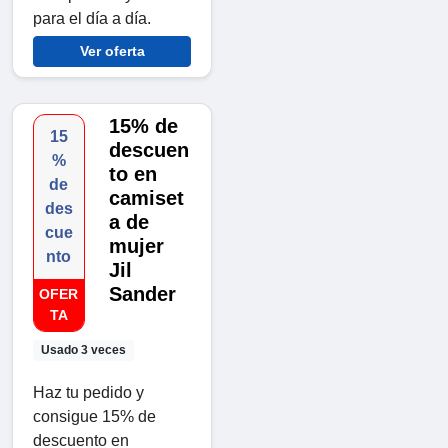
para el día a día.
Ver oferta
15% de
15
descuen
%
to en
de
camiset
des
a de
cue
mujer
nto
Jil
Sander
OFER
TA
Usado 3 veces
Haz tu pedido y
consigue 15% de
descuento en