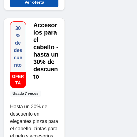
Ver oferta
Accesor
30
ios para
%
el
de
cabello -
des
hasta un
cue
30% de
nto
descuen
to
OFER
TA
Usado 7 veces
Hasta un 30% de
descuento en
elegantes pinzas para
el cabello, cintas para
el pelo y accesorios