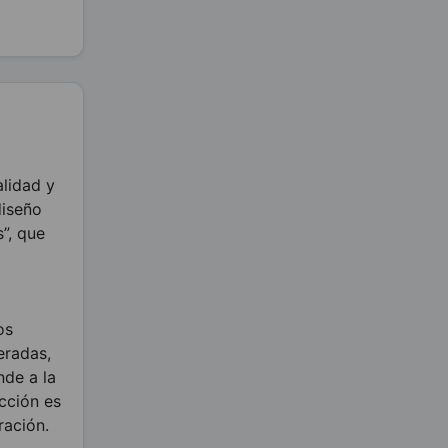
lidad y
diseño
”, que
os
eradas,
nde a la
cción es
ración.