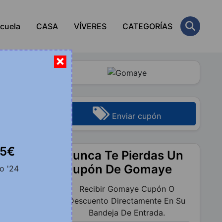
scuela
CASA
VÍVERES
CATEGORÍAS
×
Enviar cupón
95€
Nunca Te Pierdas Un
Cupón De Gomaye
o '24
Recibir Gomaye Cupón O
Descuento Directamente En Su
Bandeja De Entrada.