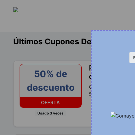
Últimos Cupones De Descuent
Recogida en 
50% de
descuento
descuento
Compre ahora la col
50% de descuento 
OFERTA
Usado 3 veces