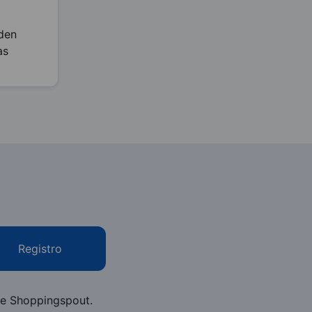
eden
as
Registro
o de Shoppingspout.