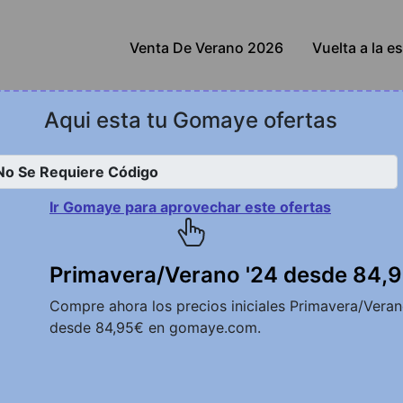
Venta De Verano 2026
Vuelta a la e
Aqui esta tu Gomaye ofertas
o De Gomaye
rebajas - hasta 50% de
Ir Gomaye para aprovechar este ofertas
Ver oferta
ección de rebajas y reciba hasta un
Primavera/Verano '24 desde 84,
en gomaye.com.
Compre ahora los precios iniciales Primavera/Veran
desde 84,95€ en gomaye.com.