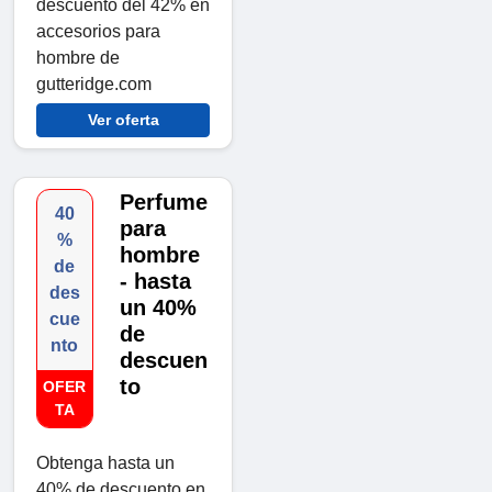
descuento del 42% en
accesorios para
hombre de
gutteridge.com
Ver oferta
Perfume
40
para
%
hombre
de
- hasta
des
un 40%
cue
de
nto
descuen
to
OFER
TA
Obtenga hasta un
40% de descuento en