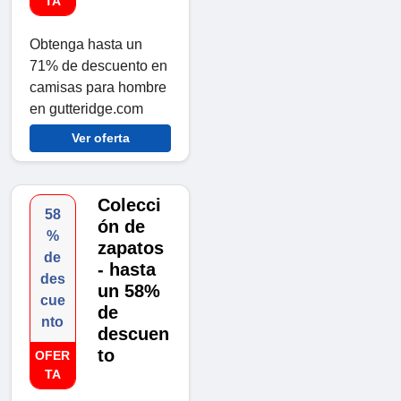
TA
Obtenga hasta un
71% de descuento en
camisas para hombre
en gutteridge.com
Ver oferta
Colecci
58
ón de
%
zapatos
de
- hasta
des
un 58%
cue
de
nto
descuen
to
OFER
TA