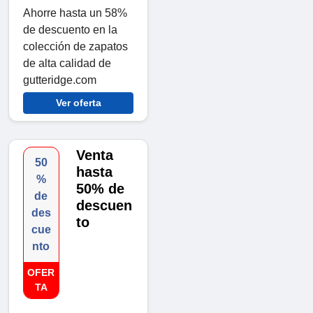
Ahorre hasta un 58%
de descuento en la
colección de zapatos
de alta calidad de
gutteridge.com
Ver oferta
Venta
50
hasta
%
50% de
de
descuen
des
to
cue
nto
OFER
TA