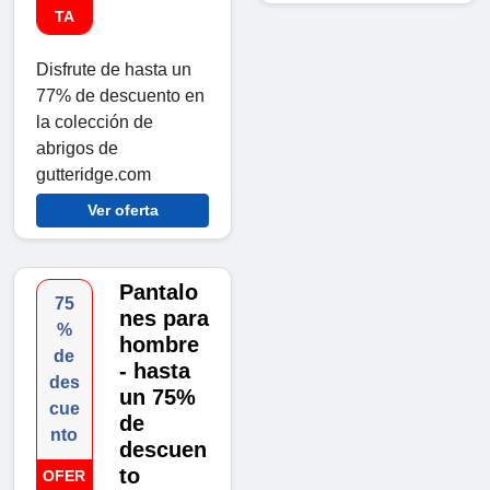
TA
Disfrute de hasta un
77% de descuento en
la colección de
abrigos de
gutteridge.com
Ver oferta
Pantalo
75
nes para
%
hombre
de
- hasta
des
un 75%
cue
de
nto
descuen
to
OFER