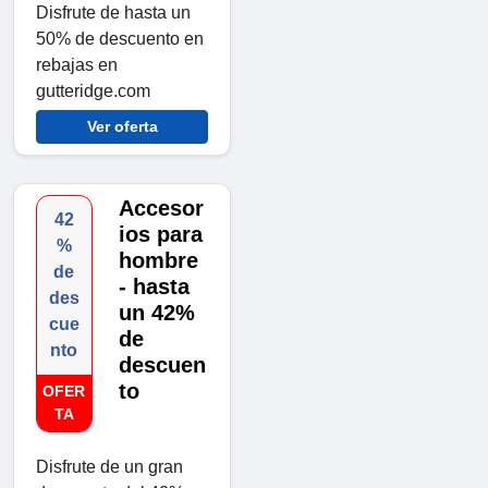
Disfrute de hasta un
50% de descuento en
rebajas en
gutteridge.com
Ver oferta
Accesor
42
ios para
%
hombre
de
- hasta
des
un 42%
cue
de
nto
descuen
to
OFER
TA
Disfrute de un gran