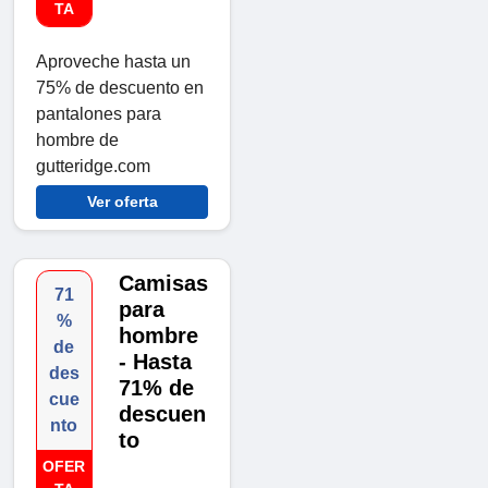
TA
Aproveche hasta un
75% de descuento en
pantalones para
hombre de
gutteridge.com
Ver oferta
Camisas
71
para
%
hombre
de
- Hasta
des
71% de
cue
descuen
nto
to
OFER