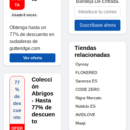
Bandeja De Entrada.
TA
Usado 6 veces
Suscríbase ahora
Obtenga hasta un
77% de descuento en
sudaderas de
Tiendas
gutteridge.com
relacionadas
Ver oferta
Oyrosy
FLOKERED
Colecci
Sarenza ES
77
ón
CODE ZERO
%
Abrigos
de
Nigra Mercato
- Hasta
des
Noblclo ES
77% de
cue
descuen
AVIDLOVE
nto
to
Maaji
OFER