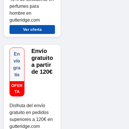
perfumes para
hombre en
gutteridge.com
Ver oferta
Envío
En
gratuito
vío
a partir
gra
de 120€
tis
OFER
TA
Disfruta del envío
gratuito en pedidos
superiores a 120€ en
gutteridge.com