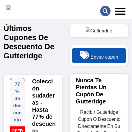
Últimos
Cupones De
Descuento De
Gutteridge
Enviar cupón
Nunca Te
Colecci
77
Pierdas Un
ón
%
Cupón De
sudader
de
Gutteridge
as -
des
Hasta
Recibir Gutteridge
cue
77% de
Cupón O Descuento
nto
descuen
Directamente En Su
to
OFER