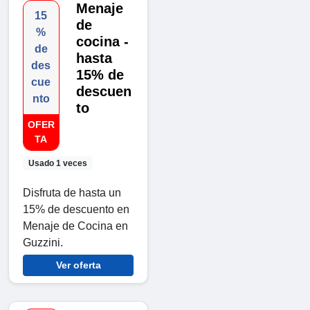
Menaje
15
de
%
cocina -
de
hasta
des
15% de
cue
descuen
nto
to
OFER
TA
Usado 1 veces
Disfruta de hasta un
15% de descuento en
Menaje de Cocina en
Guzzini.
Ver oferta