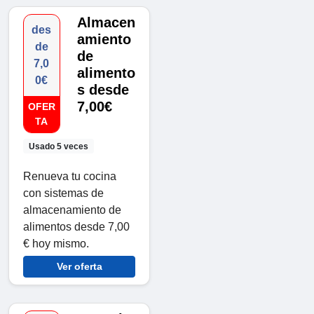
Almacen
des
amiento
de
de
7,0
alimento
0€
s desde
7,00€
OFER
TA
Usado 5 veces
Renueva tu cocina
con sistemas de
almacenamiento de
alimentos desde 7,00
€ hoy mismo.
Ver oferta