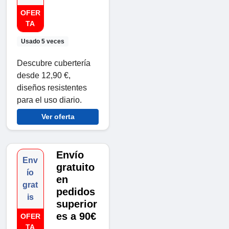
OFER
TA
Usado 5 veces
Descubre cubertería
desde 12,90 €,
diseños resistentes
para el uso diario.
Ver oferta
Envío
Env
gratuito
ío
en
grat
pedidos
is
superior
es a 90€
OFER
TA