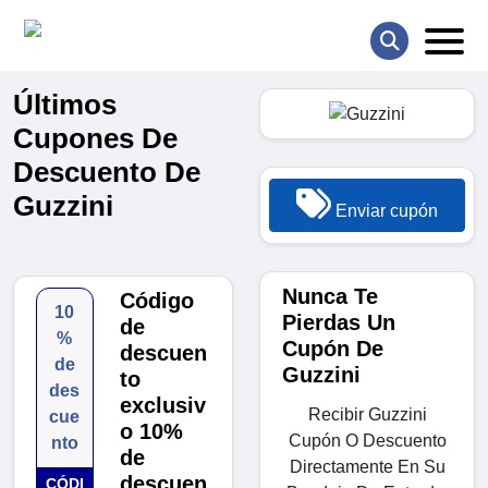
Últimos
Cupones De
Descuento De
Guzzini
Enviar cupón
Nunca Te
Código
10
Pierdas Un
de
%
Cupón De
descuen
de
Guzzini
to
des
exclusiv
Recibir Guzzini
cue
o 10%
Cupón O Descuento
nto
de
Directamente En Su
descuen
CÓDI