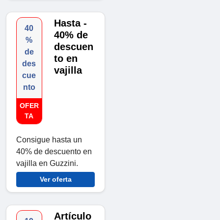
Hasta -
40
40% de
%
descuen
de
to en
des
vajilla
cue
nto
OFER
TA
Consigue hasta un
40% de descuento en
vajilla en Guzzini.
Ver oferta
Artículo