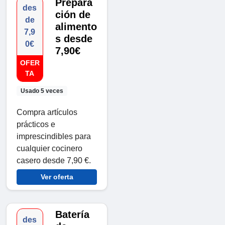
Prepara
des
ción de
de
alimento
7,9
s desde
0€
7,90€
OFER
TA
Usado 5 veces
Compra artículos
prácticos e
imprescindibles para
cualquier cocinero
casero desde 7,90 €.
Ver oferta
Batería
des