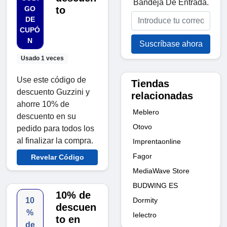
Bandeja De Entrada.
GO
to
DE
CUPÓ
N
Suscríbase ahora
Usado 1 veces
Use este código de
Tiendas
descuento Guzzini y
relacionadas
ahorre 10% de
Meblero
descuento en su
Otovo
pedido para todos los
al finalizar la compra.
Imprentaonline
Fagor
Revelar Código
MediaWave Store
BUDWING ES
10% de
Dormity
10
descuen
%
Ielectro
to en
de