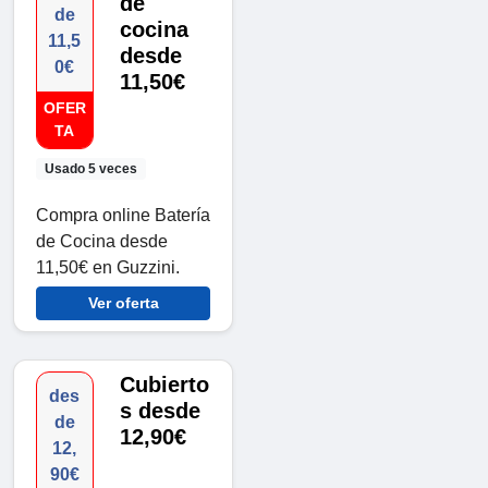
de
de
cocina
11,5
desde
0€
11,50€
OFER
TA
Usado 5 veces
Compra online Batería
de Cocina desde
11,50€ en Guzzini.
Ver oferta
Cubierto
des
s desde
de
12,90€
12,
90€