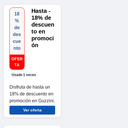
Hasta -
18
18% de
%
descuen
de
to en
des
promoci
cue
ón
nto
OFER
TA
Usado 1 veces
Disfruta de hasta un
18% de descuento en
promoción en Guzzini.
Ver oferta