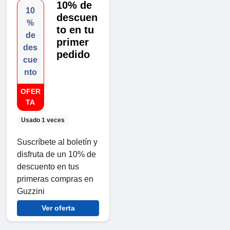
10% de
10
descuen
%
to en tu
de
primer
des
pedido
cue
nto
OFER
TA
Usado 1 veces
Suscríbete al boletín y
disfruta de un 10% de
descuento en tus
primeras compras en
Guzzini
Ver oferta