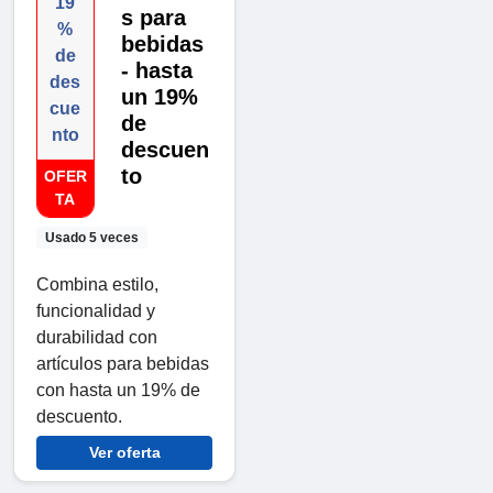
19
s para
%
bebidas
de
- hasta
des
un 19%
cue
de
nto
descuen
to
OFER
TA
Usado 5 veces
Combina estilo,
funcionalidad y
durabilidad con
artículos para bebidas
con hasta un 19% de
descuento.
Ver oferta