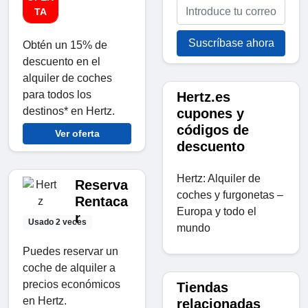
TA
Suscríbase ahora
Obtén un 15% de
descuento en el
alquiler de coches
para todos los
Hertz.es
destinos* en Hertz.
cupones y
códigos de
Ver oferta
descuento
Hertz: Alquiler de
Reserva
coches y furgonetas –
Rentaca
Europa y todo el
r
Usado 2 veces
mundo
Puedes reservar un
coche de alquiler a
precios económicos
Tiendas
en Hertz.
relacionadas