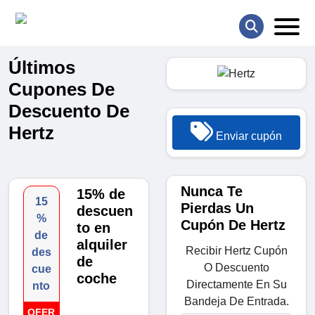
Últimos
Cupones De
Descuento De
Hertz
Enviar cupón
Nunca Te
15% de
15
Pierdas Un
descuen
%
Cupón De Hertz
to en
de
alquiler
Recibir Hertz Cupón
des
de
O Descuento
cue
coche
Directamente En Su
nto
Bandeja De Entrada.
OFER