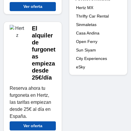
Ver oferta
Hertz MX
Thrifty Car Rental
Sinmaletas
El
Casa Andina
alquiler
Open Ferry
de
furgonet
Sun Siyam
as
City Experiences
empieza
eSky
desde
25€/día
Reserva ahora tu
furgoneta en Hertz,
las tarifas empiezan
desde 25€ al día en
España.
Ver oferta