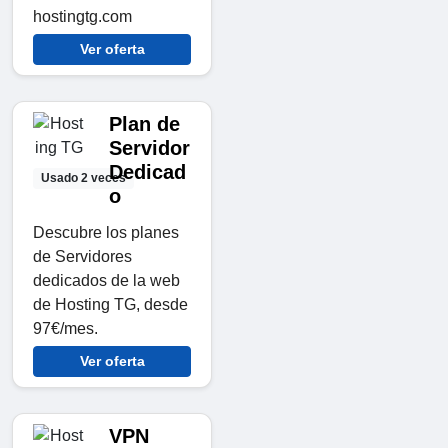
hostingtg.com
Ver oferta
Plan de
Servidor
Dedicad
Usado 2 veces
o
Descubre los planes
de Servidores
dedicados de la web
de Hosting TG, desde
97€/mes.
Ver oferta
VPN