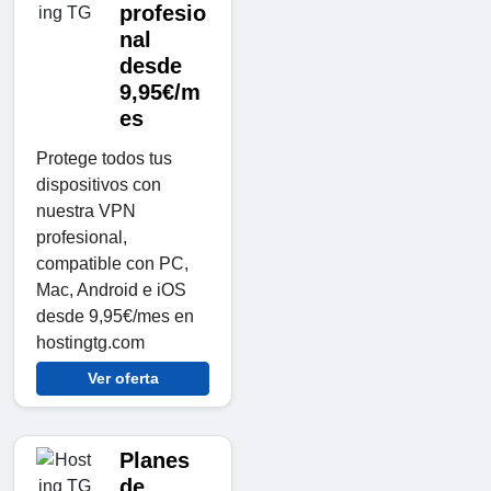
profesio
nal
desde
9,95€/m
es
Protege todos tus
dispositivos con
nuestra VPN
profesional,
compatible con PC,
Mac, Android e iOS
desde 9,95€/mes en
hostingtg.com
Ver oferta
Planes
de