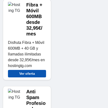
Fibra +
Móvil
600MB
desde
32,95€/
mes
Disfruta Fibra + Móvil
600MB + 40 GB y
llamadas ilimitadas
desde 32,95€/mes en
hostingtg.com
Ver oferta
Anti
Spam
Profesio