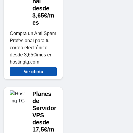
nal
desde
3,65€/m
es
Compra un Anti Spam
Profesional para tu
correo electrónico
desde 3,65€/mes en
hostingtg.com
Ver oferta
Planes
de
Servidor
VPS
desde
17,5€/m