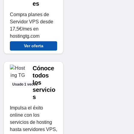
es
Compra planes de
Servidor VPS desde
17,5€/mes en
hostingtg.com
Ver oferta
Cónoce
todos
los
Usado 1 veces
servicio
s
Impulsa el éxito
online con los
servicios de hosting
hasta servidores VPS,