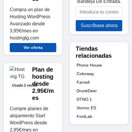
Bandeja De Entrada.
Compra un plan de
Hosting WordPress
Avanzado desde
Suscríbase ahora
3,95€/mes en
hostingtg.com
Ver oferta
Tiendas
relacionadas
Phone House
Plan de
Colorway
hosting
Farnell
desde
Usado 2 veces
2.95€/m
DrunkDeer
es
DTNO.1
Vonroc ES
Compre planes de
alojamiento Start
FontLab
WordPress desde
2,95€/mes en