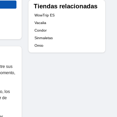
Tiendas relacionadas
WowTrip ES
Vacalia
Condor
Sinmaletas
Omio
tre sus
 momento,
o, los
r de
r,