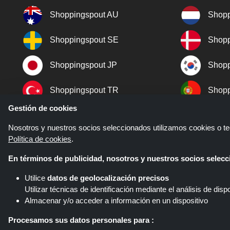
Shoppingspout AU
Shopp
Shoppingspout SE
Shopp
Shoppingspout JP
Shopp
Shoppingspout TR
Shopp
Gestión de cookies
Shoppingspout NO
Nosotros y nuestros socios seleccionados utilizamos cookies o tec
Política de cookies
.
En términos de publicidad, nosotros y nuestros socios sele
Utilice
datos de geolocalización precisos
Utilizar técnicas de identificación mediante el análisis de dispo
Almacenar y/o acceder a información en un dispositivo
Shoppingspout.com/es es un sitio
diferentes redes de afiliados. Sho
Procesamos sus datos personales para :
Shoppin