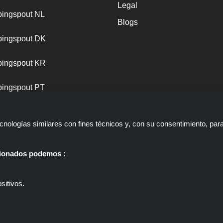
Legal
ingspout NL
Blogs
ingspout DK
ingspout KR
ingspout PT
nologías similares con fines técnicos y, con su consentimiento, par
ccionados podemos :
sitivos.
 web que presenta ofertas, descuentos y cupones; Estas ofertas u ofer
ppingspout.com/es o su personal no participan cuando usted realiza un
gspout.com/es gana comisiones únicamente a través de estos enlaces/